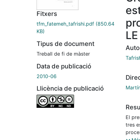
es
Fitxers
pr
tfm_fatemeh_tafrishi.pdf
(850.64
KB)
LE
Tipus de document
Auto
Treball de fi de màster
Tafris
Data de publicació
2010-06
Dire
Martín
Llicència de publicació
Res
El pr
tres e
proce
vocabu