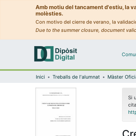
Amb motiu del tancament d'estiu, la v
molèsties.
Con motivo del cierre de verano, la valida
Due to the summer closure, document valid
Comuni
Inici
Treballs de l'alumnat
Si 
cit
htt
Cr