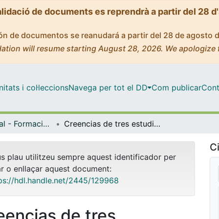
alidació de documents es reprendrà a partir del 28 d
ción de documentos se reanudará a partir del 28 de agosto 
ation will resume starting August 28, 2026. We apologize 
tats i col·leccions
Navega per tot el DD
Com publicar
Cont
Màster Oficial - Formació de Professor d'Espanyol com a Llengua Estrangera [Presencial UB]
Creencias de tres estudiantes persas sobre el proceso de aprendizaje de LE Y E/LE
Ci
us plau utilitzeu sempre aquest identificador per
ar o enllaçar aquest document:
ps://hdl.handle.net/2445/129968
eencias de tres