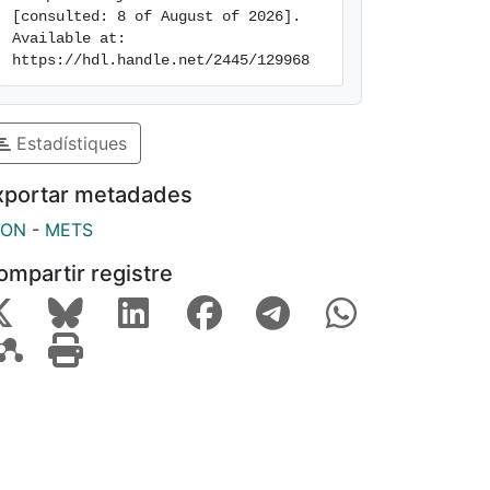
[consulted: 8 of August of 2026]. 
Available at: 
https://hdl.handle.net/2445/129968
Estadístiques
xportar metadades
SON
-
METS
ompartir registre