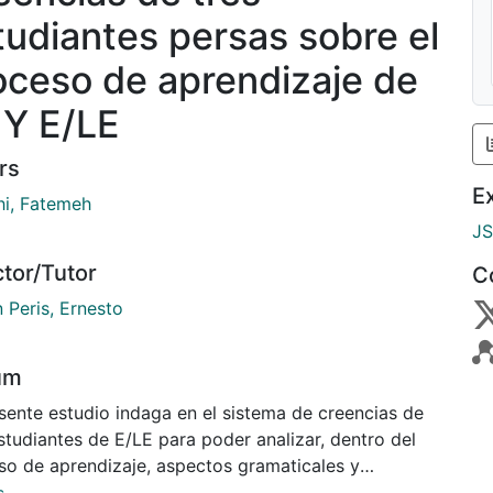
tudiantes persas sobre el
oceso de aprendizaje de
 Y E/LE
rs
E
hi, Fatemeh
J
ctor/Tutor
C
 Peris, Ernesto
um
esente estudio indaga en el sistema de creencias de
studiantes de E/LE para poder analizar, dentro del
so de aprendizaje, aspectos gramaticales y
lario, para llegar a identificar dificultades y