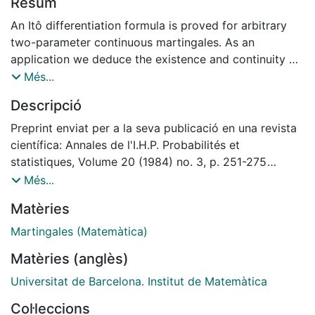
Resum
An Itô differentiation formula is proved for arbitrary
two-parameter continuous martingales. As an
application we deduce the existence and continuity of
the local
Més...
time of these martingales with respect to a particular
Descripció
random measure. Finally we obtain a maximal
inequality for stochastic integráis in one coordínate.
Preprint enviat per a la seva publicació en una revista
científica: Annales de l'I.H.P. Probabilités et
statistiques, Volume 20 (1984) no. 3, p. 251-275
[http://www.numdam.org/item/?
Més...
id=AIHPB_1984__20_3_251_0]
Matèries
Martingales (Matemàtica)
Matèries (anglès)
Universitat de Barcelona. Institut de Matemàtica
Col·leccions