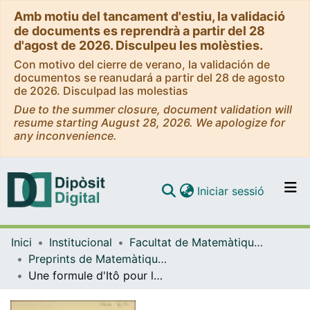
Amb motiu del tancament d'estiu, la validació
de documents es reprendrà a partir del 28
d'agost de 2026. Disculpeu les molèsties.
Con motivo del cierre de verano, la validación de
documentos se reanudará a partir del 28 de agosto
de 2026. Disculpad las molestias
Due to the summer closure, document validation will
resume starting August 28, 2026. We apologize for
any inconvenience.
(current)
Iniciar sessió
Comunitats i col·leccions
Inici
Institucional
Facultat de Matemàtiques i Informàtica
Navega per tot el DD
Preprints de Matemàtiques - Mathematics Preprint Series
Com publicar
Une formule d'Itô pour les martingales continues a deux indices et quelques apllications
Contacte