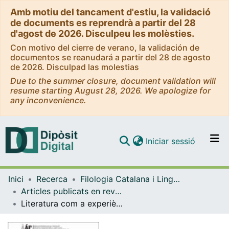
Amb motiu del tancament d'estiu, la validació
de documents es reprendrà a partir del 28
d'agost de 2026. Disculpeu les molèsties.
Con motivo del cierre de verano, la validación de
documentos se reanudará a partir del 28 de agosto
de 2026. Disculpad las molestias
Due to the summer closure, document validation will
resume starting August 28, 2026. We apologize for
any inconvenience.
(current)
Iniciar sessió
Comunitats i col·leccions
Inici
Recerca
Filologia Catalana i Lingüística General
Navega per tot el DD
Articles publicats en revistes (Filologia Catalana i Lingüística General)
Com publicar
Literatura com a experiència. Una proposta per a treballar l'educació literària
Contacte