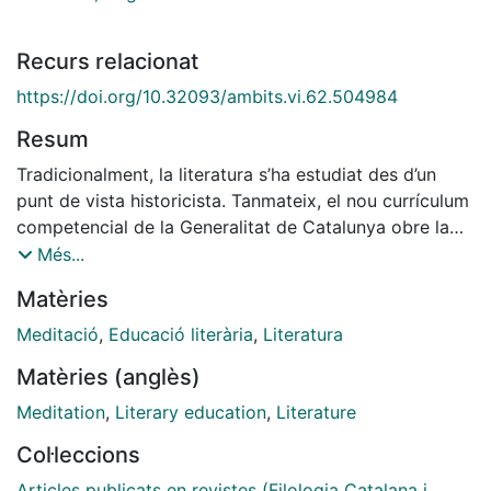
Recurs relacionat
https://doi.org/10.32093/ambits.vi.62.504984
Resum
Tradicionalment, la literatura s’ha estudiat des d’un
punt de vista historicista. Tanmateix, el nou currículum
competencial de la Generalitat de Catalunya obre la
porta a tractar-la com una experiència. Aquest article
Més...
exposa el mètode que segueix l’Aula de Literatura i
Matèries
Meditació de la Universitat de Barcelona: combinar
pràctiques meditatives inicials amb una conversa
Meditació
,
Educació literària
,
Literatura
col·lectiva al voltant de l’obra literària, que permeti una
Matèries (anglès)
comprensió més global i significativa del text.
Meditation
,
Literary education
,
Literature
Col·leccions
Articles publicats en revistes (Filologia Catalana i