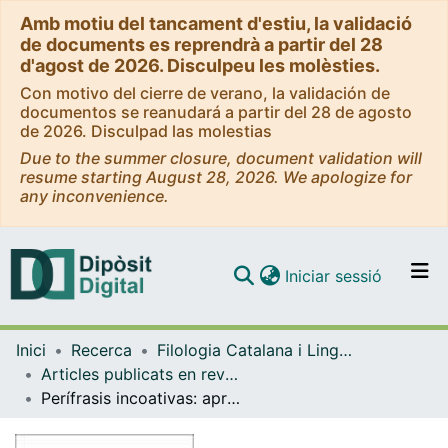
Amb motiu del tancament d'estiu, la validació
de documents es reprendrà a partir del 28
d'agost de 2026. Disculpeu les molèsties.
Con motivo del cierre de verano, la validación de
documentos se reanudará a partir del 28 de agosto
de 2026. Disculpad las molestias
Due to the summer closure, document validation will
resume starting August 28, 2026. We apologize for
any inconvenience.
(current)
Iniciar sessió
Comunitats i col·leccions
Inici
Recerca
Filologia Catalana i Lingüística General
Navega per tot el DD
Articles publicats en revistes (Filologia Catalana i Lingüística General)
Com publicar
Perífrasis incoativas: aproximación cognitiva y estudio de corpus
Contacte