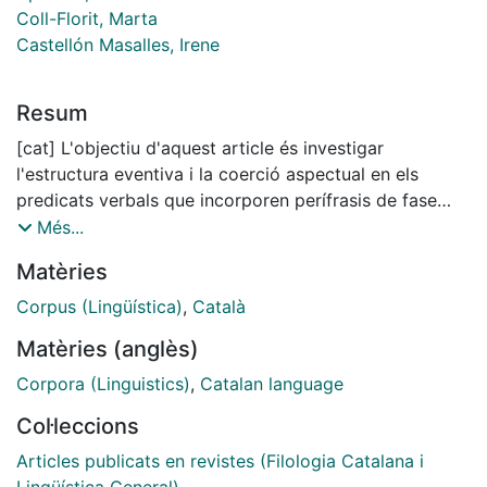
Coll-Florit, Marta
Castellón Masalles, Irene
Resum
[cat] L'objectiu d'aquest article és investigar
l'estructura eventiva i la coerció aspectual en els
predicats verbals que incorporen perífrasis de fase
inicial o incoatives. D'una banda, es presenta l'anàlisi
Més...
teòrica i la representació d'aquest tipus de perífrasi
Matèries
des del marc de la lingüística cognitiva. D'altra banda,
es realitza un estudi empíric per observar el
Corpus (Lingüística)
,
Català
comportament de les perífrasis incoatives en un
Matèries (anglès)
corpus real de la llengua. Els resultats indiquen que les
perífrasis incoatives mostren preferències
Corpora (Linguistics)
,
Catalan language
estadísticament significatives en la selecció de la
Col·leccions
classe aspectual del verb amb el qual coapareixen. A
més, les dades demostren que les perífrasis incoatives
Articles publicats en revistes (Filologia Catalana i
estudiades no són sinònimes, sinó que apliquen