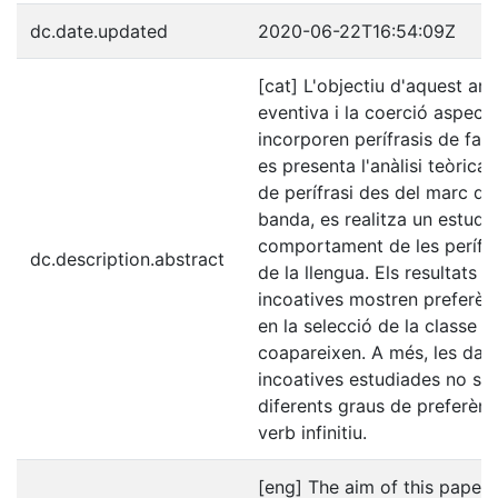
dc.date.updated
2020-06-22T16:54:09Z
[cat] L'objectiu d'aquest arti
eventiva i la coerció aspect
incorporen perífrasis de fase
es presenta l'anàlisi teòrica
de perífrasi des del marc de l
banda, es realitza un estudi
comportament de les perífra
dc.description.abstract
de la llengua. Els resultats i
incoatives mostren preferènc
en la selecció de la classe 
coapareixen. A més, les dad
incoatives estudiades no só
diferents graus de preferènc
verb infinitiu.
[eng] The aim of this paper i