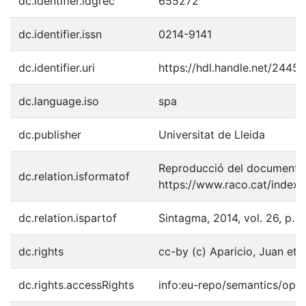
dc.identifier.idgrec
655272
dc.identifier.issn
0214-9141
dc.identifier.uri
https://hdl.handle.net/2445
dc.language.iso
spa
dc.publisher
Universitat de Lleida
Reproducció del document p
dc.relation.isformatof
https://www.raco.cat/index
dc.relation.ispartof
Sintagma, 2014, vol. 26, p. 
dc.rights
cc-by (c) Aparicio, Juan et a
dc.rights.accessRights
info:eu-repo/semantics/ope