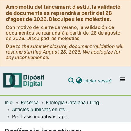
Amb motiu del tancament d'estiu, la validació
de documents es reprendrà a partir del 28
d'agost de 2026. Disculpeu les molèsties.
Con motivo del cierre de verano, la validación de
documentos se reanudará a partir del 28 de agosto
de 2026. Disculpad las molestias
Due to the summer closure, document validation will
resume starting August 28, 2026. We apologize for
any inconvenience.
(current)
Iniciar sessió
Comunitats i col·leccions
Inici
Recerca
Filologia Catalana i Lingüística General
Navega per tot el DD
Articles publicats en revistes (Filologia Catalana i Lingüística General)
Com publicar
Perífrasis incoativas: aproximación cognitiva y estudio de corpus
Contacte