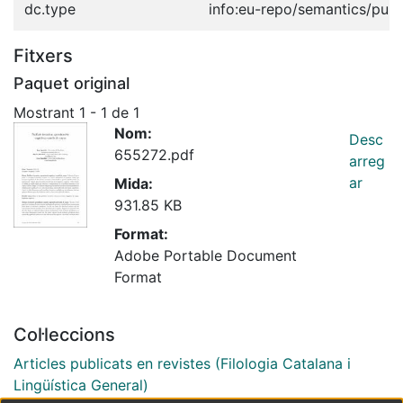
dc.type
info:eu-repo/semantics/publ
Fitxers
Paquet original
Mostrant
1 - 1 de 1
Nom:
Desc
655272.pdf
arreg
ar
Mida:
931.85 KB
Format:
Adobe Portable Document
Format
Col·leccions
Articles publicats en revistes (Filologia Catalana i
Lingüística General)