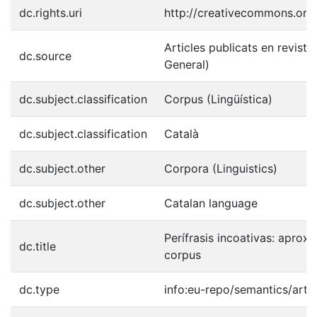
dc.rights.uri
http://creativecommons.org/
Articles publicats en reviste
dc.source
General)
dc.subject.classification
Corpus (Lingüística)
dc.subject.classification
Català
dc.subject.other
Corpora (Linguistics)
dc.subject.other
Catalan language
Perífrasis incoativas: aprox
dc.title
corpus
dc.type
info:eu-repo/semantics/artic