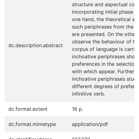
structure and aspectual coer
incorporating initial phase o
one hand, the theoretical an
such periphrases from the fr
are presented. On the other 
observe the behaviour of the
dc.description.abstract
corpus of language is carried
inchoative periphrases show s
preferences in the selection
with which appear. Furtherm
inchoative periphrases stud
different degrees of prefere
infinitive verb.
dc.format.extent
16 p.
dc.format.mimetype
application/pdf