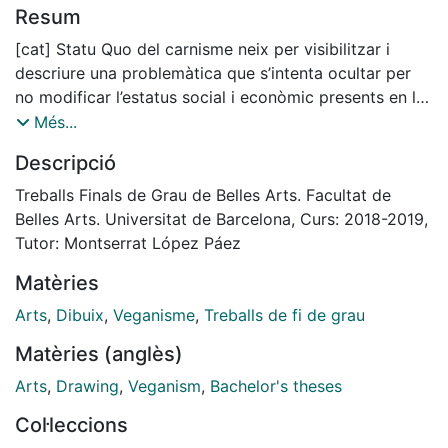
Resum
[cat] Statu Quo del carnisme neix per visibilitzar i
descriure una problemàtica que s’intenta ocultar per
no modificar l’estatus social i econòmic presents en la
societat en la qual vivim.
Més...
És un projecte interdisciplinar, en el que conflueixen la
Descripció
narrativa, disseny editorial i la fotografia. Utilitzant el
disseny editorial i l’arxiu fotogràfic, m’apropio d’un
Treballs Finals de Grau de Belles Arts. Facultat de
llenguatge establert, que està a l’abast de tothom, per
Belles Arts. Universitat de Barcelona, Curs: 2018-2019,
fer arribar un missatge de disconformitat i crítica de la
Tutor: Montserrat López Páez
realitat. Convido a l’espectador a trencar amb el món
Matèries
semi-artificial en el que vivim, a reflexionar sobre el
sistema imposat i com afecta això a les animales, al
Arts
,
Dibuix
,
Veganisme
,
Treballs de fi de grau
medi ambient i al nostre propi cos.
Matèries (anglès)
Aquest projecte s’articula com a edició d’artista, és un
discurs textvisual que planteja una crítica des de
Arts
,
Drawing
,
Veganism
,
Bachelor's theses
diferents punts de vista i que ens fa reflexionar sobre
Col·leccions
una problemàtica que ens afecta a totes.