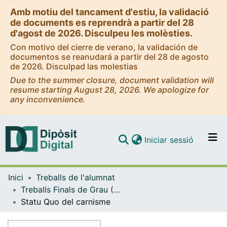
Amb motiu del tancament d'estiu, la validació
de documents es reprendrà a partir del 28
d'agost de 2026. Disculpeu les molèsties.
Con motivo del cierre de verano, la validación de
documentos se reanudará a partir del 28 de agosto
de 2026. Disculpad las molestias
Due to the summer closure, document validation will
resume starting August 28, 2026. We apologize for
any inconvenience.
(current)
Iniciar sessió
Comunitats i col·leccions
Inici
Treballs de l'alumnat
Navega per tot el DD
Treballs Finals de Grau (TFG) - Belles Arts
Com publicar
Statu Quo del carnisme
Contacte