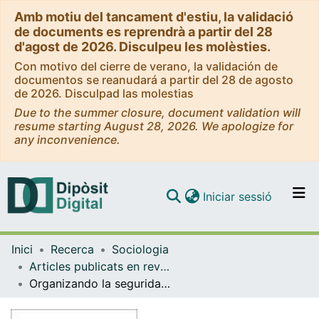
Amb motiu del tancament d'estiu, la validació
de documents es reprendrà a partir del 28
d'agost de 2026. Disculpeu les molèsties.
Con motivo del cierre de verano, la validación de
documentos se reanudará a partir del 28 de agosto
de 2026. Disculpad las molestias
Due to the summer closure, document validation will
resume starting August 28, 2026. We apologize for
any inconvenience.
(current)
Iniciar sessió
Comunitats i col·leccions
Inici
Recerca
Sociologia
Navega per tot el DD
Articles publicats en revistes (Sociologia)
Com publicar
Organizando la seguridad: Análisis organizativo de los servicios privados de seguridad en España
Contacte