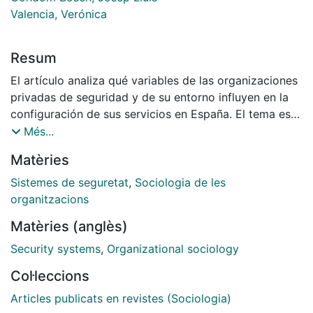
Valencia, Verónica
Resum
El artículo analiza qué variables de las organizaciones
privadas de seguridad y de su entorno influyen en la
configuración de sus servicios en España. El tema es
importante para entender el rol que juegan los
Més...
procesos de privatización y el sector en la seguridad
Matèries
colectiva. Los datos se extraen de una encuesta a
nivel nacional a las empresas del sector, así como de
Sistemes de seguretat
,
Sociologia de les
entrevistas en profundidad a sus directivos. En el
organitzacions
estudio se analiza su estructura, qué vende y a quién.
Matèries (anglès)
Se demuestra que la actividad del cliente, así como el
tamaño y especialización de la empresa proveedora
Security systems
,
Organizational sociology
de seguridad influyen en los servicios. Éstos se
Col·leccions
analizan en base a los objetos a proteger, las
estrategias que se siguen, y las tareas que se realizan.
Articles publicats en revistes (Sociologia)