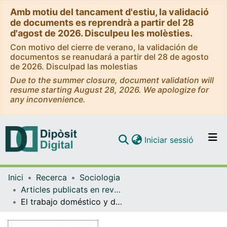
Amb motiu del tancament d'estiu, la validació
de documents es reprendrà a partir del 28
d'agost de 2026. Disculpeu les molèsties.
Con motivo del cierre de verano, la validación de
documentos se reanudará a partir del 28 de agosto
de 2026. Disculpad las molestias
Due to the summer closure, document validation will
resume starting August 28, 2026. We apologize for
any inconvenience.
(current)
Iniciar sessió
Comunitats i col·leccions
Inici
Recerca
Sociologia
Navega per tot el DD
Articles publicats en revistes (Sociologia)
Com publicar
El trabajo doméstico y de cuidados en las parejas de doble ingreso. Análisis comparativo entre España, Argentina y Chile
Contacte