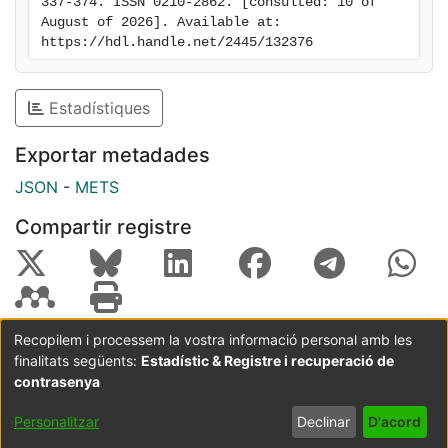
337-374. ISSN 0210-2862. [consulted: 10 of 
August of 2026]. Available at: 
https://hdl.handle.net/2445/132376
Estadístiques
Exportar metadades
JSON
-
METS
Compartir registre
Recopilem i processem la vostra informació personal amb les
finalitats següents:
Estadístic & Registre i recuperació de
Coordinació:
CRAI UB
Avís legal
Metadades
subjectes a:
contrasenya
Configuració
Política de
Acord
Personalitzar
Declinar
D'acord
de cookies
privadesa
d'usuari
final