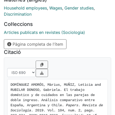
España; TRN-2013 de Argentina y ENUT-2015 de
Chile), se estima un modelo de regresión en una
Household employees
,
Wages
,
Gender studies
,
muestra de hogares de parejas de doble ingreso.
Discrimination
Además, se complementa con el análisis de los
Col·leccions
factores macrosociales que inciden en la brecha de
género. ...
Articles publicats en revistes (Sociologia)
Pàgina completa de l'ítem
Citació
DOMÍNGUEZ AMORÓS, Màrius, MUÑIZ, Leticia and 
RUBILAR DONOSO, Gabriela. El trabajo 
doméstico y de cuidados en las parejas de 
doble ingreso. Análisis comparativo entre 
España, Argentina y Chile. 
Papers. Revista de 
Sociología
. 2019. Vol. 104, num. 2, pags. 