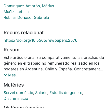
Domínguez Amorós, Màrius
Muñiz, Leticia
Rubilar Donoso, Gabriela
Recurs relacionat
https://doi.org/10.5565/rev/papers.2576
Resum
Este artículo analiza comparativamente las brechas de
género en el trabajo no remunerado realizado en los
hogares en Argentina, Chile y España. Concretamente,
se analiza la distribución del trabajo doméstico y de
Més...
cuidados entre los miembros del hogar a partir del
Matèries
análisis del uso del tiempo, y se profundiza en los
factores explicativos de la distribución del trabajo
Servei domèstic
,
Salaris
,
Estudis de gènere
,
doméstico y de cuidados. Utilizando datos de
Discriminació
encuestas nacionales del uso del tiempo (EET-2010 de
Matèries (anglès)