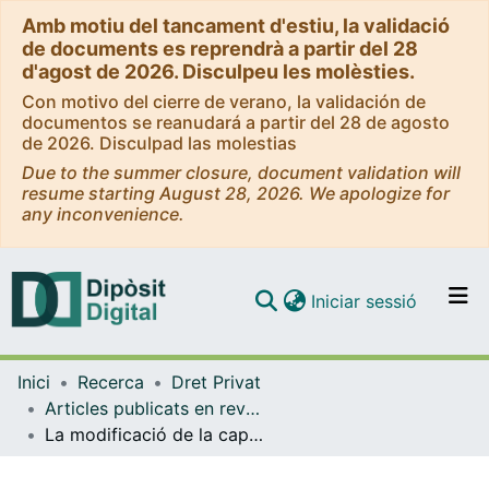
Amb motiu del tancament d'estiu, la validació
de documents es reprendrà a partir del 28
d'agost de 2026. Disculpeu les molèsties.
Con motivo del cierre de verano, la validación de
documentos se reanudará a partir del 28 de agosto
de 2026. Disculpad las molestias
Due to the summer closure, document validation will
resume starting August 28, 2026. We apologize for
any inconvenience.
(current)
Iniciar sessió
Comunitats i col·leccions
Inici
Recerca
Dret Privat
Navega per tot el DD
Articles publicats en revistes (Dret Privat)
Com publicar
La modificació de la capacitat per acceptar l'herència al Codi civil de Catalunya arran de la nova legislació sobre suport a les persones amb discapacitat
Contacte