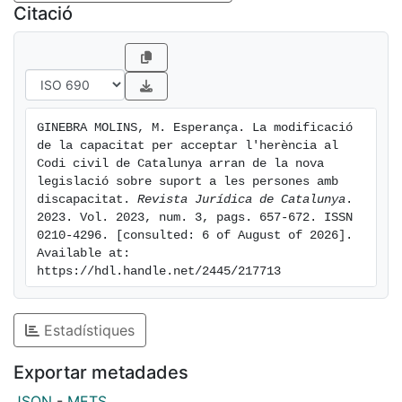
constituted support.
Citació
L’“Avantprojecte de llei de modificació del Codi civil de
Catalunya en matèria de suports
a l’exercici de la capacitat jurídica de les persones”,
que fou sotmès a informació pública
GINEBRA MOLINS, M. Esperança. La modificació 
a l’abril de 2023, pretén modificar l’art. 461-9 CCCat,
de la capacitat per acceptar l'herència al 
referit a la capacitat per a
Codi civil de Catalunya arran de la nova 
acceptar i repudiar l’herència. L’objectiu que
legislació sobre suport a les persones amb 
discapacitat. 
Revista Jurídica de Catalunya
. 
persegueix el treball és posar en relleu que
2023. Vol. 2023, num. 3, pags. 657-672. ISSN 
la nova redacció proposada per a aquest precepte
0210-4296. [consulted: 6 of August of 2026]. 
suposa un retrocés respecte del que
Available at: 
preveu la legislació actualment vigent quant a la
https://hdl.handle.net/2445/217713
capacitat per acceptar l’herència. En
aquest sentit, pot acabar restringint la capacitat que
Estadístiques
es pot entendre que tenen avui, en
aquest àmbit, les persones menors d’edat. Al marge
Exportar metadades
d’això, la nova redacció no
contempla directament la capacitat per acceptar de
JSON
-
METS