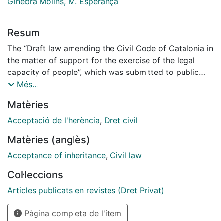
Ginebra Molins, M. Esperança
Resum
The “Draft law amending the Civil Code of Catalonia in
the matter of support for the exercise of the legal
capacity of people”, which was submitted to public
information in April 2023, aims to modify art. 461-9
Més...
CCCat, referring to the capacityto accept and
Matèries
repudiate the inheritance. The objective pursued by
the work is to highlight that the new wording
Acceptació de l'herència
,
Dret civil
proposed for this precept represents a step back
Matèries (anglès)
regarding what is provided for in the legislation
currently in force regarding the capacity to accept the
Acceptance of inheritance
,
Civil law
inheritance. In this sense, it may end up restricting the
Col·leccions
capacity that can be understood as having today, in
this area,minors. Apart from this, the new wording
Articles publicats en revistes (Dret Privat)
does not directly contemplate the capacity to accept
Pàgina completa de l'ítem
of emancipated minors, nor that the adult can have