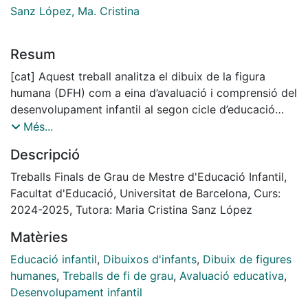
Sanz López, Ma. Cristina
Resum
[cat] Aquest treball analitza el dibuix de la figura
humana (DFH) com a eina d’avaluació i comprensió del
desenvolupament infantil al segon cicle d’educació
infantil. L’objectiu general ha estat estudiar les etapes
Més...
del desenvolupament gràfic dels infants i la utilitat del
Descripció
DFH per detectar indicadors relacionats amb els
àmbits cognitiu, emocional i psicomotriu. S’ha dut a
Treballs Finals de Grau de Mestre d'Educació Infantil,
terme una revisió bibliogràfica de les teories sobre el
Facultat d'Educació, Universitat de Barcelona, Curs:
desenvolupament del dibuix i una anàlisi de
2024-2025, Tutora: Maria Cristina Sanz López
produccions d’infants d’I3, I4 i I5, complementada amb
Matèries
qüestionaris a docents per conèixer la seva percepció
i ús del DFH com a recurs educatiu. Finalment, els
Educació infantil
,
Dibuixos d'infants
,
Dibuix de figures
resultats mostren que el DFH és una eina valuosa per a
humanes
,
Treballs de fi de grau
,
Avaluació educativa
,
la tasca docent per la seva capacitat projectiva, que
Desenvolupament infantil
permet als educadors extreure informació sobre