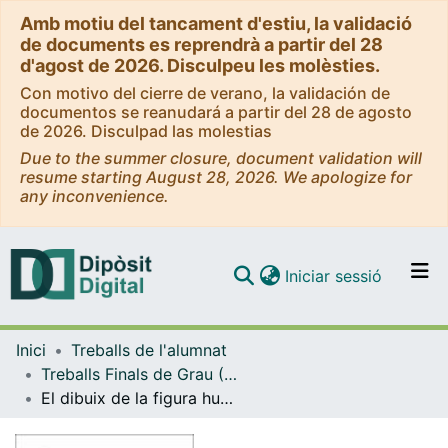
Amb motiu del tancament d'estiu, la validació
de documents es reprendrà a partir del 28
d'agost de 2026. Disculpeu les molèsties.
Con motivo del cierre de verano, la validación de
documentos se reanudará a partir del 28 de agosto
de 2026. Disculpad las molestias
Due to the summer closure, document validation will
resume starting August 28, 2026. We apologize for
any inconvenience.
(current)
Iniciar sessió
Comunitats i col·leccions
Inici
Treballs de l'alumnat
Navega per tot el DD
Treballs Finals de Grau (TFG) - Mestre d'Educació Infantil
Com publicar
El dibuix de la figura humana i les seves possibilitats d’anàlisi al segon cicle d’educació infantil
Contacte