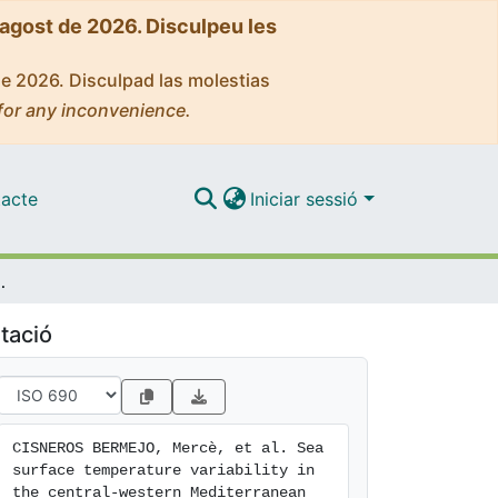
'agost de 2026. Disculpeu les
de 2026. Disculpad las molestias
for any inconvenience.
acte
Iniciar sessió
last 2700 years: a multi-proxy and multi-record approach
tació
CISNEROS BERMEJO, Mercè, et al. Sea 
surface temperature variability in 
the central-western Mediterranean 