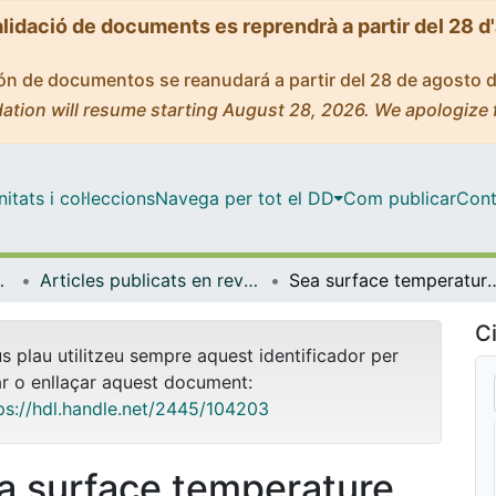
alidació de documents es reprendrà a partir del 28 d
ción de documentos se reanudará a partir del 28 de agosto 
ation will resume starting August 28, 2026. We apologize 
tats i col·leccions
Navega per tot el DD
Com publicar
Cont
 de l'Oceà
Articles publicats en revistes (Dinàmica de la Terra i l'Oceà)
Sea surface temperature variability in the central-western Mediterranean Sea during the 
Ci
us plau utilitzeu sempre aquest identificador per
ar o enllaçar aquest document:
ps://hdl.handle.net/2445/104203
a surface temperature