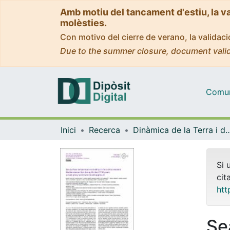
Amb motiu del tancament d'estiu, la v
molèsties.
Con motivo del cierre de verano, la valida
Due to the summer closure, document valid
Comuni
Inici
Recerca
Dinàmica de la Terra i
Si 
cit
htt
Se