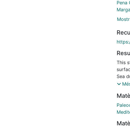
Pena 
Margar
Mostr
Recu
https
Res
This 
surfa
Sea d
multi
Més
cores
Matè
and H
alken
Paleo
combi
Medit
change
Matè
balan