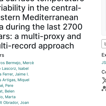
iability in the central-
stern Mediterranean
a during the last 2700
ars: a multi-proxy and
lti-record approach
E
rs
J
ros Bermejo, Mercè
 Lascorz, Isabel
C
a Ferrer, Jaime I.
s Artigas, Miquel
é, Pere
t, Belen
o, Marta
lt Obrador, Joan