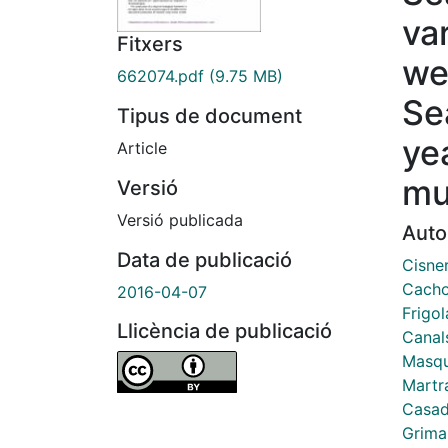
var
Fitxers
we
662074.pdf
(9.75 MB)
Se
Tipus de document
ye
Article
mu
Versió
Versió publicada
Auto
Data de publicació
Cisne
Cacho
2016-04-07
Frigol
Llicència de publicació
Canal
Masqu
Martra
Casad
Grima