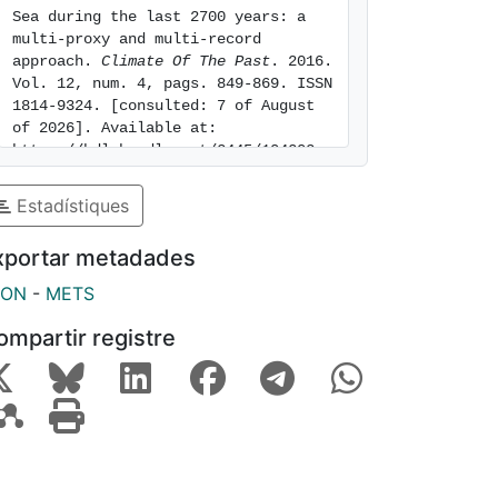
Sea during the last 2700 years: a 
multi-proxy and multi-record 
approach. 
Climate Of The Past
. 2016. 
Vol. 12, num. 4, pags. 849-869. ISSN 
1814-9324. [consulted: 7 of August 
of 2026]. Available at: 
https://hdl.handle.net/2445/104203
Estadístiques
xportar metadades
SON
-
METS
ompartir registre