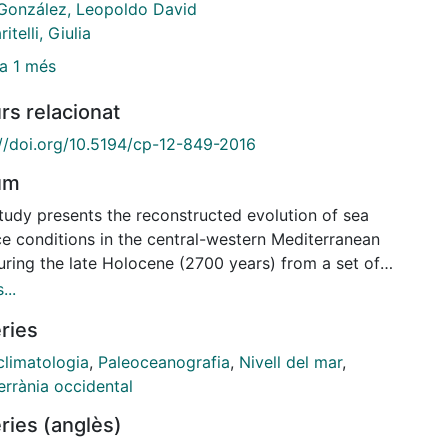
González, Leopoldo David
itelli, Giulia
a 1 més
rs relacionat
://doi.org/10.5194/cp-12-849-2016
um
study presents the reconstructed evolution of sea
ce conditions in the central-western Mediterranean
uring the late Holocene (2700 years) from a set of
-proxy records as measured on five short sediment
...
 from two sites north of Minorca (cores MINMC06
ries
ERMC- MR3). Sea surface temperatures (SSTs) from
ones and Globigerina bulloides Mg= Ca ratios are
climatologia
,
Paleoceanografia
,
Nivell del mar
,
ned with 18O measurements in order to reconstruct
errània occidental
s in the regional evaporation-precipitation (E-P)
ries (anglès)
ce. We also revisit the G. bulloides Mg= Ca-SST