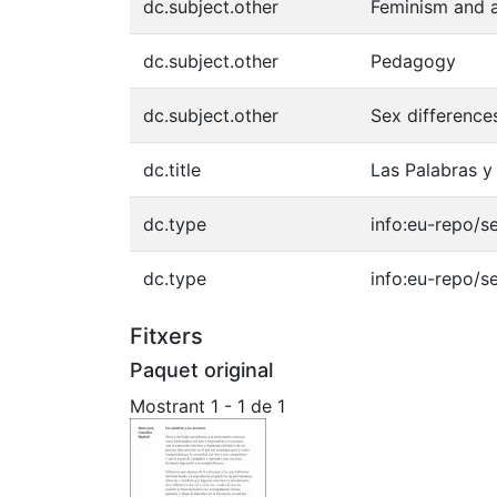
dc.subject.other
Feminism and a
dc.subject.other
Pedagogy
dc.subject.other
Sex difference
dc.title
Las Palabras y
dc.type
info:eu-repo/s
dc.type
info:eu-repo/s
Fitxers
Paquet original
Mostrant
1 - 1 de 1