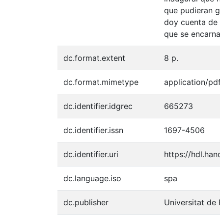
que pudieran ge
doy cuenta de 
que se encarna
dc.format.extent
8 p.
dc.format.mimetype
application/pd
dc.identifier.idgrec
665273
dc.identifier.issn
1697-4506
dc.identifier.uri
https://hdl.ha
dc.language.iso
spa
dc.publisher
Universitat de