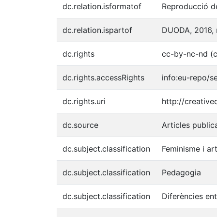
dc.relation.isformatof
Reproducció de
dc.relation.ispartof
DUODA, 2016, n
dc.rights
cc-by-nc-nd (c
dc.rights.accessRights
info:eu-repo/
dc.rights.uri
http://creativ
dc.source
Articles publica
dc.subject.classification
Feminisme i ar
dc.subject.classification
Pedagogia
dc.subject.classification
Diferències en