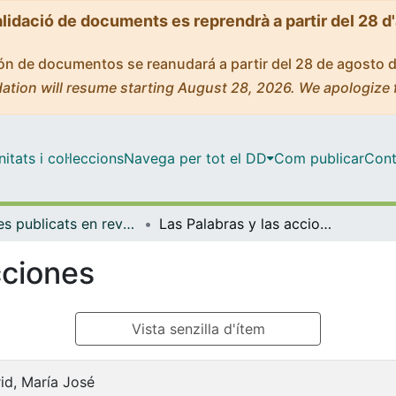
alidació de documents es reprendrà a partir del 28 d
ción de documentos se reanudará a partir del 28 de agosto 
ation will resume starting August 28, 2026. We apologize 
tats i col·leccions
Navega per tot el DD
Com publicar
Cont
Articles publicats en revistes (Història de l'Art)
Las Palabras y las acciones
cciones
Vista senzilla d'ítem
id, María José