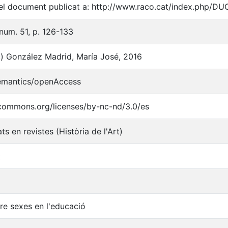
l document publicat a: http://www.raco.cat/index.php/DU
um. 51, p. 126-133
) González Madrid, María José, 2016
semantics/openAccess
ecommons.org/licenses/by-nc-nd/3.0/es
ts en revistes (Història de l'Art)
t
tre sexes en l'educació