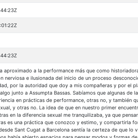
:44:23Z
:01:22Z
:44:23Z
a aproximado a la performance más que como historiadora
ón nerviosa e ilusionada del inicio de un proceso desconoc
idad, por la autoridad que doy a mis compañeras y por el p
algo junto a Assumpta Bassas. Sabíamos que algunas de la
riencia en prácticas de performance, otras no, y también 
sexual, y otras no. La idea de que en nuestro primer encue
ras en la diferencia sexual me tranquilizaba, ya que pensar
ras es una práctica que conozco y estimo, y compartirla f
 desde Sant Cugat a Barcelona sentía la certeza de que lo v
nos había abierto espacios para pensar modos y formas de