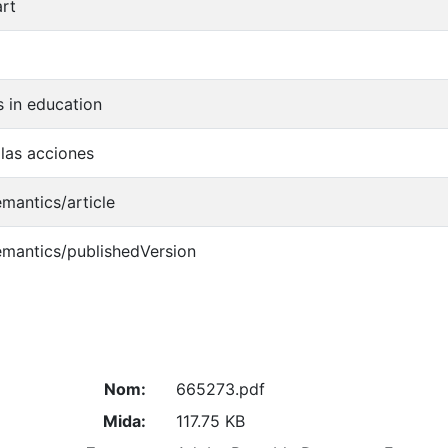
rt
s in education
 las acciones
emantics/article
emantics/publishedVersion
Nom:
665273.pdf
Mida:
117.75 KB