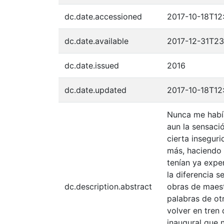
dc.date.accessioned
2017-10-18T12
dc.date.available
2017-12-31T23
dc.date.issued
2016
dc.date.updated
2017-10-18T12
Nunca me habí
aun la sensaci
cierta insegur
más, haciendo 
tenían ya expe
la diferencia 
dc.description.abstract
obras de maest
palabras de ot
volver en tren
inaugural que 