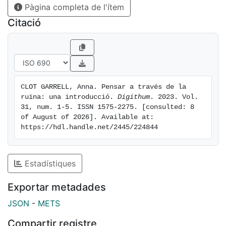
Pàgina completa de l'ítem
conflueixen en l’abordatge de la crisi ecològica a
través de la perspectiva de les ruïnes i els processos
Citació
de ruïna.
CLOT GARRELL, Anna. Pensar a través de la 
ruïna: una introducció. 
Digithum
. 2023. Vol. 
31, num. 1-5. ISSN 1575-2275. [consulted: 8 
of August of 2026]. Available at: 
https://hdl.handle.net/2445/224844
Estadístiques
Exportar metadades
JSON
-
METS
Compartir registre