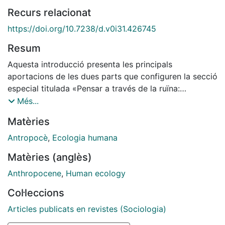
Recurs relacionat
https://doi.org/10.7238/d.v0i31.426745
Resum
Aquesta introducció presenta les principals
aportacions de les dues parts que configuren la secció
especial titulada «Pensar a través de la ruïna:
aproximacions teòriques i empíriques a les ruïnes de
Més...
l’antropocè». L’objectiu d’aquesta secció especial és
Matèries
submergir-se des d’una perspectiva interdisciplinària
en l’exploració i estudi de les ruïnes antropogèniques
Antropocè
,
Ecologia humana
del nostre passat recent en un context de reptes i
Matèries (anglès)
amenaces ambientals. Els articles compilats il·lustren la
importància d’examinar aquestes ruïnes, destacant la
Anthropocene
,
Human ecology
seva riquesa així com la seva naturalesa complexa,
Col·leccions
fragmentària i paradoxal. Així mateix, la present
introducció subratlla les interseccions fèrtils entre els
Articles publicats en revistes (Sociologia)
articles i ressegueix els diferents elements que