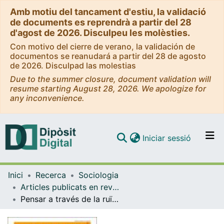
Amb motiu del tancament d'estiu, la validació
de documents es reprendrà a partir del 28
d'agost de 2026. Disculpeu les molèsties.
Con motivo del cierre de verano, la validación de
documentos se reanudará a partir del 28 de agosto
de 2026. Disculpad las molestias
Due to the summer closure, document validation will
resume starting August 28, 2026. We apologize for
any inconvenience.
(current)
Iniciar sessió
Comunitats i col·leccions
Inici
Recerca
Sociologia
Navega per tot el DD
Articles publicats en revistes (Sociologia)
Com publicar
Pensar a través de la ruïna: una introducció
Contacte