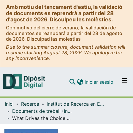
Amb motiu del tancament d'estiu, la validació
de documents es reprendrà a partir del 28
d'agost de 2026. Disculpeu les molèsties.
Con motivo del cierre de verano, la validación de
documentos se reanudará a partir del 28 de agosto
de 2026. Disculpad las molestias
Due to the summer closure, document validation will
resume starting August 28, 2026. We apologize for
any inconvenience.
(current)
Iniciar sessió
Comunitats i col·leccions
Inici
Recerca
Institut de Recerca en Economia Aplicada Regional i Pública (IREA)
Navega per tot el DD
Documents de treball (Institut de Recerca en Economia Aplicada Regional i Pública (IREA))
Com publicar
What Drives the Choice of Partners in R&D Cooperation? Heterogeneity across Sectors
Contacte