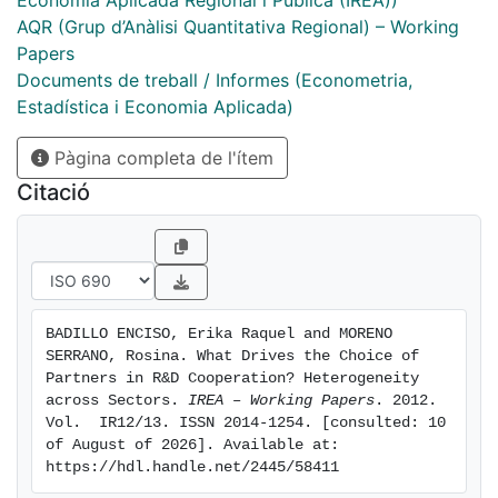
Economia Aplicada Regional i Pública (IREA))
service sector, but not for manufactures.
AQR (Grup d’Anàlisi Quantitativa Regional) – Working
Papers
Documents de treball / Informes (Econometria,
Estadística i Economia Aplicada)
Pàgina completa de l'ítem
Citació
BADILLO ENCISO, Erika Raquel and MORENO 
SERRANO, Rosina. What Drives the Choice of 
Partners in R&D Cooperation? Heterogeneity 
across Sectors. 
IREA – Working Papers
. 2012. 
Vol.  IR12/13. ISSN 2014-1254. [consulted: 10 
of August of 2026]. Available at: 
https://hdl.handle.net/2445/58411