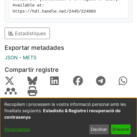
Available at: 
https://hdl.handle.net/2445/224083
Estadístiques
Exportar metadades
JSON
-
METS
Compartir registre
Recopilem i processem la vostra informació personal amb les
finalitats següents:
Estadístic & Registre i recuperació de
Coordinació:
CRAI UB
Avís legal
Metadades
subjectes a:
contrasenya
Configuració
Política de
Acord
Personalitzar
Declinar
D'acord
de cookies
privadesa
d'usuari
final