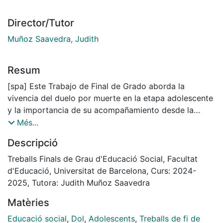
Director/Tutor
Muñoz Saavedra, Judith
Resum
[spa] Este Trabajo de Final de Grado aborda la
vivencia del duelo por muerte en la etapa adolescente
y la importancia de su acompañamiento desde la
Educación Social. Por parte de una experiencia
Més...
personal que impulsa la necesidad de visibilizar un
Descripció
proceso a menudo silenciado, especialmente en los
contextos educativos. El trabajo justifica la relevancia
Treballs Finals de Grau d'Educació Social, Facultat
de crear herramientas accesibles, sensibles y
d'Educació, Universitat de Barcelona, Curs: 2024-
pedagógicas que permitan sostener emocionalmente a
2025, Tutora: Judith Muñoz Saavedra
adolescentes en duelo y dotar a las profesionales de
Matèries
la educación de recursos adecuados. El principal
propósito del TFG es diseñar un recurso
Educació social
,
Dol
,
Adolescents
,
Treballs de fi de