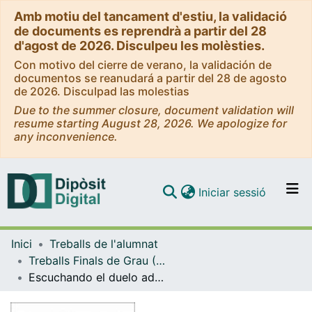
Amb motiu del tancament d'estiu, la validació
de documents es reprendrà a partir del 28
d'agost de 2026. Disculpeu les molèsties.
Con motivo del cierre de verano, la validación de
documentos se reanudará a partir del 28 de agosto
de 2026. Disculpad las molestias
Due to the summer closure, document validation will
resume starting August 28, 2026. We apologize for
any inconvenience.
(current)
Iniciar sessió
Comunitats i col·leccions
Inici
Treballs de l'alumnat
Navega per tot el DD
Treballs Finals de Grau (TFG) - Educació Social
Com publicar
Escuchando el duelo adolescente: Diseño de un recurso para educadoras en procesos de acompañamiento emocional
Contacte