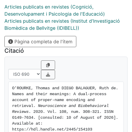
proper-name encoding and retrieval, reviewing
Articles publicats en revistes (Cognició,
evidence that socio-emotional and unitized encoding
Desenvolupament i Psicologia de l'Educació)
subserve the retrieval of proper names via anterior-
Articles publicats en revistes (Institut d'lnvestigació
temporal-prefrontal activations. Meanwhile, non-
Biomèdica de Bellvitge (IDIBELL))
unitized item-item and item-context encoding support
Pàgina completa de l'ítem
subsequent retrieval, largely dependent on the
temporo-occipito-parietal cortex. We contend that
Citació
this well-established divergence in encoding systems
can explain how proper names are later retrieved from
distinct neural structures. Furthermore, we explore
how evidence reviewed here can inform a century-
and-a-half-old debate about proper names and the
O'ROURKE, Thomas and DIEGO BALAGUER, Ruth de. 
meanings they pick out.
Names and their meanings: A dual-process 
account of proper-name encoding and 
retrieval. 
Neuroscience and Biobehavioral 
Reviews
. 2020. Vol. 108, num. 308-321. ISSN 
0149-7634. [consulted: 10 of August of 2026]. 
Available at: 
https://hdl.handle.net/2445/154103