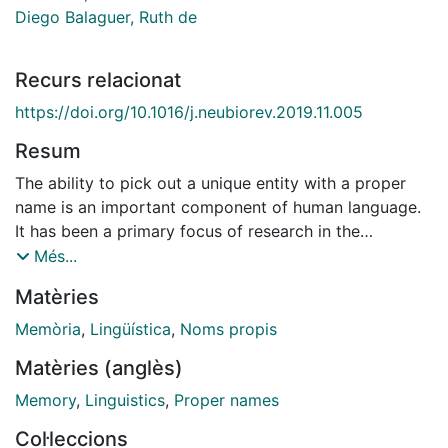
Diego Balaguer, Ruth de
Recurs relacionat
https://doi.org/10.1016/j.neubiorev.2019.11.005
Resum
The ability to pick out a unique entity with a proper
name is an important component of human language.
It has been a primary focus of research in the
philosophy of language since the nineteenth century.
Més...
Brain-based evidence has shed new light on this
Matèries
capacity, and an extensive literature indicates the
involvement of distinct fronto-temporal and temporo-
Memòria
,
Lingüística
,
Noms propis
occipito-parietal association cortices in proper-name
Matèries (anglès)
retrieval. However, comparatively few efforts have
sought to explain how memory encoding processes
Memory
,
Linguistics
,
Proper names
lead to the later recruitment of these distinct regions
Col·leccions
at retrieval. Here, we provide a unified account of