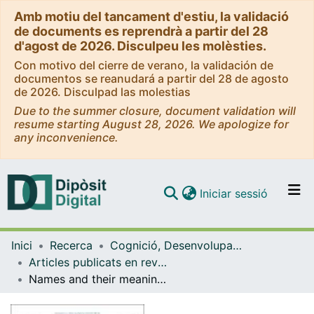
Amb motiu del tancament d'estiu, la validació
de documents es reprendrà a partir del 28
d'agost de 2026. Disculpeu les molèsties.
Con motivo del cierre de verano, la validación de
documentos se reanudará a partir del 28 de agosto
de 2026. Disculpad las molestias
Due to the summer closure, document validation will
resume starting August 28, 2026. We apologize for
any inconvenience.
(current)
Iniciar sessió
Comunitats i col·leccions
Inici
Recerca
Cognició, Desenvolupament i Psicologia de l'Educació
Navega per tot el DD
Articles publicats en revistes (Cognició, Desenvolupament i Psicologia de l'Educació)
Com publicar
Names and their meanings: A dual-process account of proper-name encoding and retrieval
Contacte