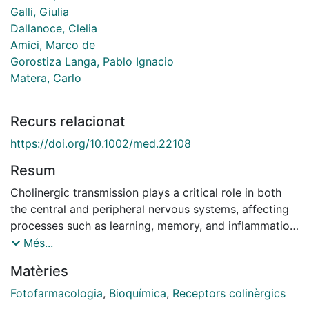
Galli, Giulia
Dallanoce, Clelia
Amici, Marco de
Gorostiza Langa, Pablo Ignacio
Matera, Carlo
Recurs relacionat
https://doi.org/10.1002/med.22108
Resum
Cholinergic transmission plays a critical role in both
the central and peripheral nervous systems, affecting
processes such as learning, memory, and inflammation.
Conventional cholinergic drugs generally suffer from
Més...
poor selectivity and temporal precision, leading to
Matèries
undesired effects and limited therapeutic efficacy.
Photopharmacology aims to overcome the limitations
Fotofarmacologia
,
Bioquímica
,
Receptors colinèrgics
of traditional drugs using photocleavable or