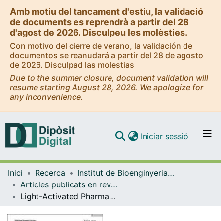
Amb motiu del tancament d'estiu, la validació
de documents es reprendrà a partir del 28
d'agost de 2026. Disculpeu les molèsties.
Con motivo del cierre de verano, la validación de
documentos se reanudará a partir del 28 de agosto
de 2026. Disculpad las molestias
Due to the summer closure, document validation will
resume starting August 28, 2026. We apologize for
any inconvenience.
(current)
Iniciar sessió
Comunitats i col·leccions
Inici
Recerca
Institut de Bioenginyeria de Catalunya (IBEC)
Navega per tot el DD
Articles publicats en revistes (Institut de Bioenginyeria de Catalunya (IBEC))
Com publicar
Light-Activated Pharmacological Tools for Exploring the Cholinergic System
Contacte