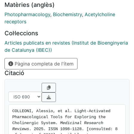
Matèries (anglès)
photoswitchable ligands and spatiotemporal patterns
of illumination. Spanning from muscarinic and nicotinic
Photopharmacology
,
Biochemistry
,
Acetylcholine
modulators to cholinesterase inhibitors, this review
receptors
explores the development and application of light-
Col·leccions
activated compounds as tools for unraveling the role
of cholinergic signaling in both physiological and
Articles publicats en revistes (Institut de Bioenginyeria
pathological contexts, while also paving the way for
de Catalunya (IBEC))
innovative phototherapeutic approaches.
Pàgina completa de l'ítem
Citació
COLLEONI, Alessio, et al. Light-Activated 
Pharmacological Tools for Exploring the 
Cholinergic System. 
Medicinal Research 
Reviews
. 2025. ISSN 1098-1128. [consulted: 8 