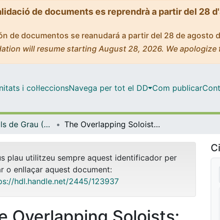
alidació de documents es reprendrà a partir del 28 d
ción de documentos se reanudará a partir del 28 de agosto 
ation will resume starting August 28, 2026. We apologize 
tats i col·leccions
Navega per tot el DD
Com publicar
Cont
Treballs Finals de Grau (TFG) - Estudis Anglesos
The Overlapping Soloists: The Function of Intertextuality in the Shaping of the Übermensch in David Mitchell’s Cloud Atlas
Ci
us plau utilitzeu sempre aquest identificador per
ar o enllaçar aquest document:
ps://hdl.handle.net/2445/123937
e Overlapping Soloists: