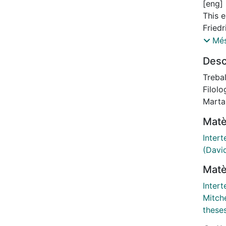
[eng]
This 
Friedr
main 
Més
David
Desc
order 
notion
Trebal
Nietzs
Filolo
argued
Marta
of th
Matè
fulfil
bondag
Intert
that 
(Davi
tempor
Matè
Key wo
tempo
Intert
[cat]
Mitche
Aques
these
Friedr