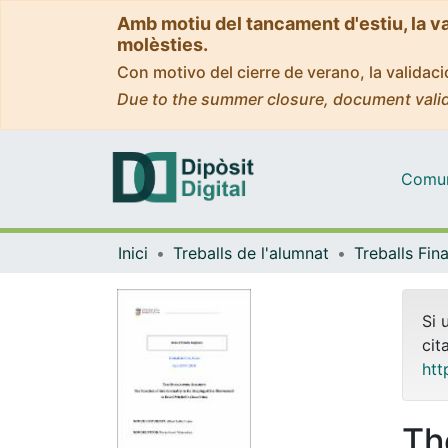
Amb motiu del tancament d'estiu, la v
molèsties.
Con motivo del cierre de verano, la valida
Due to the summer closure, document valid
Comuni
Inici
Treballs de l'alumnat
Si 
cit
htt
Th