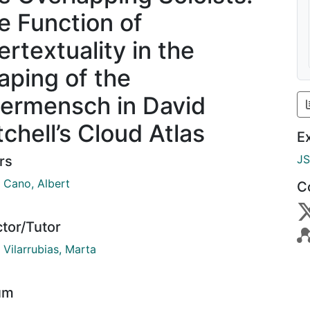
e Function of
ertextuality in the
aping of the
ermensch in David
tchell’s Cloud Atlas
E
J
rs
l Cano, Albert
C
ctor/Tutor
 Vilarrubias, Marta
um