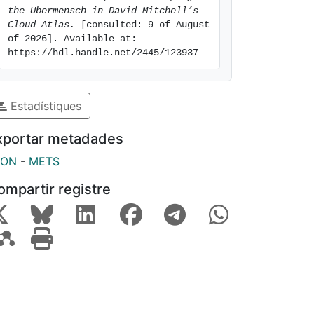
the Übermensch in David Mitchell’s 
Cloud Atlas.
 [consulted: 9 of August 
of 2026]. Available at: 
https://hdl.handle.net/2445/123937
Estadístiques
xportar metadades
SON
-
METS
ompartir registre