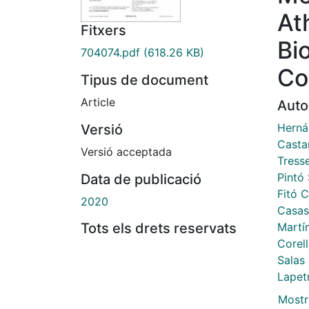
At
Fitxers
Bi
704074.pdf
(618.26 KB)
Con
Tipus de document
Article
Auto
Herná
Versió
Casta
Versió acceptada
Tress
Pintó 
Data de publicació
Fitó 
2020
Casas
Martí
Tots els drets reservats
Corell
Salas
Lapet
Mostr