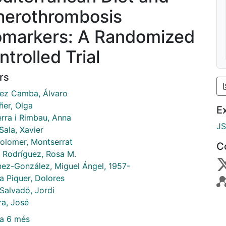
herothrombosis
omarkers: A Randomized
trolled Trial
rs
ez Camba, Álvaro
ñer, Olga
E
erra i Rimbau, Anna
J
Sala, Xavier
Colomer, Montserrat
C
 Rodríguez, Rosa M.
nez-González, Miguel Ángel, 1957-
a Piquer, Dolores
 Salvadó, Jordi
ra, José
a 6 més