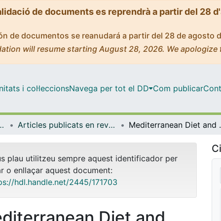
alidació de documents es reprendrà a partir del 28 d
ción de documentos se reanudará a partir del 28 de agosto 
ation will resume starting August 28, 2026. We apologize 
tats i col·leccions
Navega per tot el DD
Com publicar
Cont
 de l'Alimentació i Gastronomia
Articles publicats en revistes (Nutrició, Ciències de l'Alimentació i Gastronomia)
Mediterranean Diet and A
Ci
us plau utilitzeu sempre aquest identificador per
ar o enllaçar aquest document:
ps://hdl.handle.net/2445/171703
diterranean Diet and