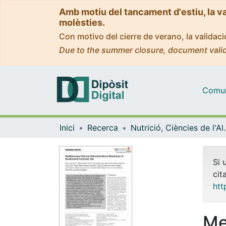
Amb motiu del tancament d'estiu, la v
molèsties.
Con motivo del cierre de verano, la valida
Due to the summer closure, document valid
Comuni
Inici
Recerca
Nutrició, Ciències
Si 
cit
htt
Me