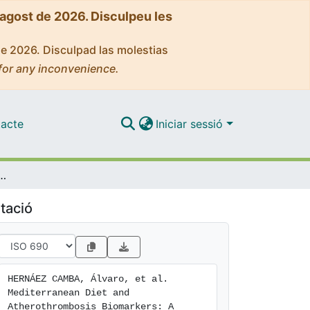
'agost de 2026. Disculpeu les
de 2026. Disculpad las molestias
for any inconvenience.
acte
Iniciar sessió
therothrombosis Biomarkers: A Randomized Controlled Trial
tació
HERNÁEZ CAMBA, Álvaro, et al. 
Mediterranean Diet and 
Atherothrombosis Biomarkers: A 