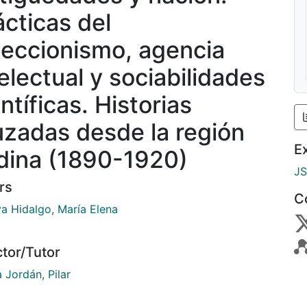
ácticas del
leccionismo, agencia
telectual y sociabilidades
ntíficas. Historias
uzadas desde la región
E
dina (1890-1920)
J
rs
C
a Hidalgo, María Elena
ctor/Tutor
 Jordán, Pilar