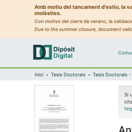
Amb motiu del tancament d'estiu, la v
molèsties.
Con motivo del cierre de verano, la valida
Due to the summer closure, document valid
Comuni
Inici
Tesis Doctorals
Si 
cit
htt
An