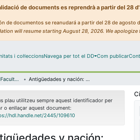
alidació de documents es reprendrà a partir del 28 d
ción de documentos se reanudará a partir del 28 de agosto 
ation will resume starting August 28, 2026. We apologize 
tats i col·leccions
Navega per tot el DD
Com publicar
Cont
Tesis Doctorals - Facultat - Geografia i Història
Antigüedades y nación: Prácticas del coleccionismo, agencia intelectual y sociabilidades científicas. Historias cruzadas desde la región andina (1890-1920)
Ci
us plau utilitzeu sempre aquest identificador per
ar o enllaçar aquest document:
ps://hdl.handle.net/2445/109610
tigüedades y nación: