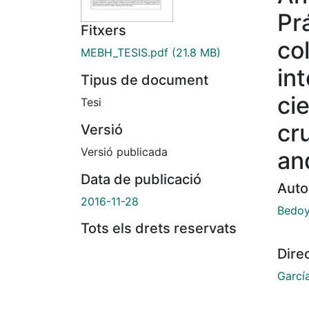
Pr
Fitxers
co
MEBH_TESIS.pdf
(21.8 MB)
in
Tipus de document
cie
Tesi
cr
Versió
Versió publicada
an
Data de publicació
Auto
2016-11-28
Bedoy
Tots els drets reservats
Dire
García