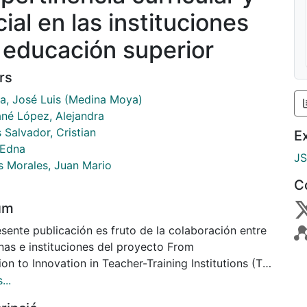
ial en las instituciones
 educación superior
rs
a, José Luis (Medina Moya)
né López, Alejandra
 Salvador, Cristian
E
 Edna
J
 Morales, Juan Mario
C
um
sente publicación es fruto de la colaboración entre
nas e instituciones del proyecto From
ion to Innovation in Teacher-Training Institutions (TO
 con número de referencia 573685-
...
016-1-ES-EPP KA2-CBHE-JP, financiado por la