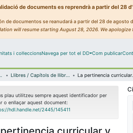
alidació de documents es reprendrà a partir del 28 d
ción de documentos se reanudará a partir del 28 de agosto 
ation will resume starting August 28, 2026. We apologize 
tats i col·leccions
Navega per tot el DD
Com publicar
Cont
anització Educativa
Llibres / Capítols de llibre (Didàctica i Organització Educativa)
La pertinencia cu
Ci
us plau utilitzeu sempre aquest identificador per
ar o enllaçar aquest document:
ps://hdl.handle.net/2445/145411
 pertinencia curricular y