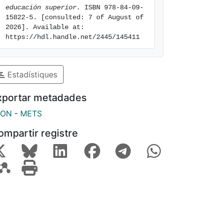
educación superior.
 ISBN 978-84-09-
15822-5. [consulted: 7 of August of 
2026]. Available at: 
https://hdl.handle.net/2445/145411
Estadístiques
xportar metadades
SON
-
METS
ompartir registre