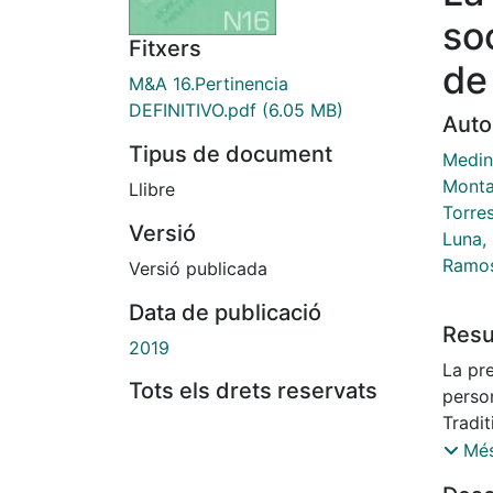
soc
Fitxers
de
M&A 16.Pertinencia
DEFINITIVO.pdf
(6.05 MB)
Auto
Tipus de document
Medin
Monta
Llibre
Torres
Versió
Luna,
Ramos
Versió publicada
Data de publicació
Res
2019
La pre
Tots els drets reservats
perso
Tradit
INN),
Més
EPP-2