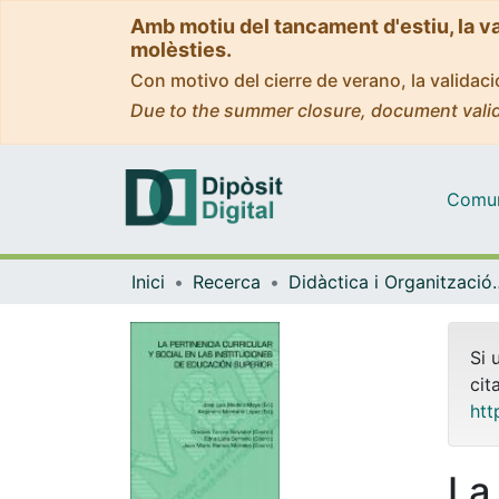
Amb motiu del tancament d'estiu, la v
molèsties.
Con motivo del cierre de verano, la valida
Due to the summer closure, document valid
Comuni
Inici
Recerca
Didàctica i Org
Si 
cit
htt
La