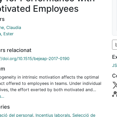
tivated Employees
rs
ne, Claudia
, Ester
rs relacionat
E
://doi.org/10.1515/bejeap-2017-0190
J
um
C
geneity in intrinsic motivation affects the optimal
act offered to employees in teams. Under individual
tives, the effort exerted by both motivated and
h employees is distorted. This distortion is mitigated
...
ployees receive a wage based on team performance.
ries
esult, the principal prefers to use team incentives,
motivated employees are better off with individual
ació del personal
,
Incentius laborals
,
Selecció de