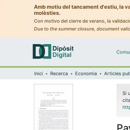
Amb motiu del tancament d'estiu, la v
molèsties.
Con motivo del cierre de verano, la valida
Due to the summer closure, document valid
Comuni
Inici
Recerca
Economia
Si 
cit
htt
Pa