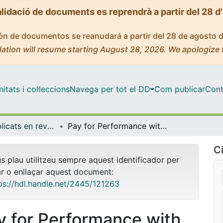
alidació de documents es reprendrà a partir del 28 d
ción de documentos se reanudará a partir del 28 de agosto 
ation will resume starting August 28, 2026. We apologize 
tats i col·leccions
Navega per tot el DD
Com publicar
Cont
Articles publicats en revistes (Economia)
Pay for Performance with Motivated Employees
Ci
us plau utilitzeu sempre aquest identificador per
ar o enllaçar aquest document:
ps://hdl.handle.net/2445/121263
y for Performance with