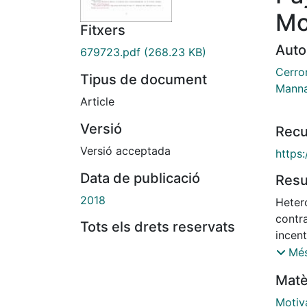
Mo
Fitxers
Auto
679723.pdf
(268.23 KB)
Cerro
Tipus de document
Manna
Article
Versió
Recu
Versió acceptada
https
Data de publicació
Res
2018
Hetero
contr
Tots els drets reservats
incen
selfis
Més
if em
Matè
As a r
while 
Motiv