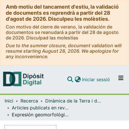
Amb motiu del tancament d'estiu, la validació
de documents es reprendrà a partir del 28
d'agost de 2026. Disculpeu les molèsties.
Con motivo del cierre de verano, la validación de
documentos se reanudará a partir del 28 de agosto
de 2026. Disculpad las molestias
Due to the summer closure, document validation will
resume starting August 28, 2026. We apologize for
any inconvenience.
(current)
Iniciar sessió
Comunitats i col·leccions
Inici
Recerca
Dinàmica de la Terra i de l'Oceà
Navega per tot el DD
Articles publicats en revistes (Dinàmica de la Terra i l'Oceà)
Com publicar
Expresión geomorfológica de la actividad reciente de la falla de Amer (NE de la Península Ibérica)
Contacte