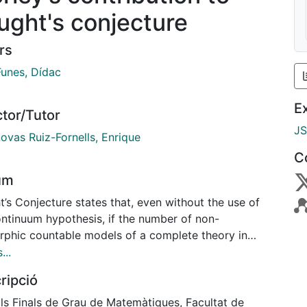
ught's conjecture
rs
Funes, Dídac
E
ctor/Tutor
J
ovas Ruiz-Fornells, Enrique
C
um
’s Conjecture states that, even without the use of
ontinuum hypothesis, if the number of non-
rphic countable models of a complete theory in
order logic is uncountable, then it is the cardinality of
...
ontinuum. In this work, we prove Morley’s Theorem
ripció
e number of countable models, which states that if
umber of non-isomorphic countable models of a
lls Finals de Grau de Matemàtiques, Facultat de