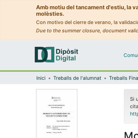
Amb motiu del tancament d'estiu, la v
molèsties.
Con motivo del cierre de verano, la valida
Due to the summer closure, document valid
Comuni
Inici
Treballs de l'alumnat
Si 
cit
htt
Mo