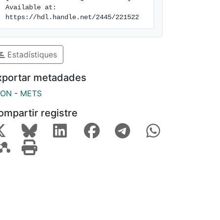
Available at: 
https://hdl.handle.net/2445/221522
Estadístiques
xportar metadades
SON
-
METS
ompartir registre