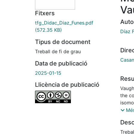
Va
Fitxers
Auto
tfg_Didac_Diaz_Funes.pdf
(572.35 KB)
Díaz 
Tipus de document
Dire
Treball de fi de grau
Casan
Data de publicació
2025-01-15
Res
Llicència de publicació
Vaught
the c
isomo
first-
Més
the c
Desc
on th
the n
Treba