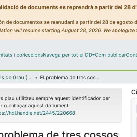
alidació de documents es reprendrà a partir del 28 d
ción de documentos se reanudará a partir del 28 de agosto 
ation will resume starting August 28, 2026. We apologize 
tats i col·leccions
Navega per tot el DD
Com publicar
Cont
Treballs Finals de Grau (TFG) - Matemàtiques
El problema de tres cossos i bicircular
Ci
us plau utilitzeu sempre aquest identificador per
ar o enllaçar aquest document:
ps://hdl.handle.net/2445/220668
 problema de tres cossos