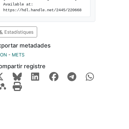
Available at: 
https://hdl.handle.net/2445/220668
Estadístiques
xportar metadades
SON
-
METS
ompartir registre