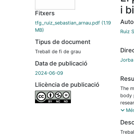
i b
Fitxers
Auto
tfg_ruiz_sebastian_arnau.pdf
(1.19
MB)
Ruiz 
Tipus de document
Dire
Treball de fi de grau
Jorba
Data de publicació
2024-06-09
Res
Llicència de publicació
The ma
body 
resear
From 
Més
deduct
Desc
coordi
points
Treba