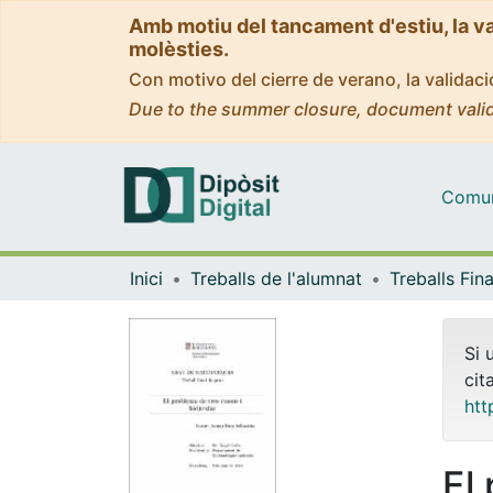
Amb motiu del tancament d'estiu, la v
molèsties.
Con motivo del cierre de verano, la valida
Due to the summer closure, document valid
Comuni
Inici
Treballs de l'alumnat
Si 
cit
htt
El