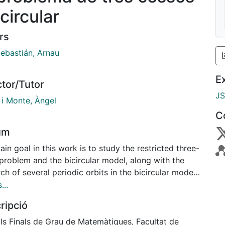
icircular
rs
Sebastián, Arnau
E
ctor/Tutor
J
 i Monte, Àngel
C
um
in goal in this work is to study the restricted three-
problem and the bicircular model, along with the
ch of several periodic orbits in the bicircular model.
the restricted three-body problem we will treat the
...
ion of the equation of motion in the sinodic
ripció
nates, the curves of zero velocity, the equilibrium
 and their lineal stability. On the other hand, we will
lls Finals de Grau de Matemàtiques, Facultat de