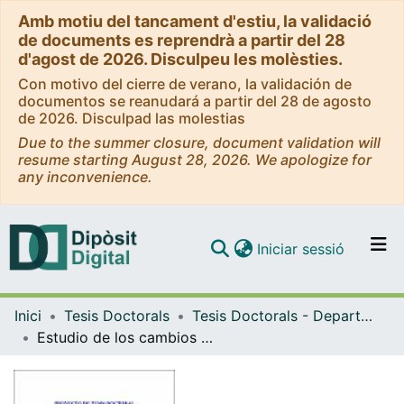
Amb motiu del tancament d'estiu, la validació
de documents es reprendrà a partir del 28
d'agost de 2026. Disculpeu les molèsties.
Con motivo del cierre de verano, la validación de
documentos se reanudará a partir del 28 de agosto
de 2026. Disculpad las molestias
Due to the summer closure, document validation will
resume starting August 28, 2026. We apologize for
any inconvenience.
(current)
Iniciar sessió
Comunitats i col·leccions
Inici
Tesis Doctorals
Tesis Doctorals - Departament - Psiquiatria i Psicobiologia Clínica
Navega per tot el DD
Estudio de los cambios regionales en el flujo sanguíneo cerebral mediante tomografía por emisión de fotoón simple y su correlación neuropsicológica en el trastorno bipolar
Com publicar
Contacte