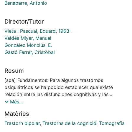
Benabarre, Antonio
Director/Tutor
Vieta i Pascual, Eduard, 1963-
Valdés Miyar, Manuel
González Monclús, E.
Gastó Ferrer, Cristóbal
Resum
[spa] Fundamentos: Para algunos trastornos
psiquiátricos se ha podido establecer que existe
relación entre las disfunciones cognitivas y las
alteraciones en el FSCr. Para el trastorno bipolar (TB),
Més...
distintos trabajos previos han sugerido que los
Matèries
pacientes con este trastorno presentan disfunciones
cognitivas. Asimismo, en distintos estudios han sido
Trastorn bipolar
,
Trastorns de la cognició
,
Tomografia
halladas alteraciones en la distribución del flujo