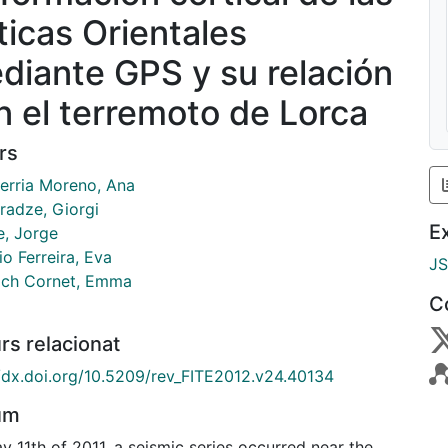
ticas Orientales
diante GPS y su relación
n el terremoto de Lorca
rs
erria Moreno, Ana
radze, Giorgi
E
e, Jorge
o Ferreira, Eva
J
ach Cornet, Emma
C
rs relacionat
//dx.doi.org/10.5209/rev_FITE2012.v24.40134
um
 11th of 2011, a seismic series occurred near the