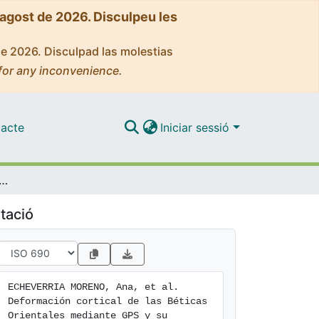
'agost de 2026. Disculpeu les
de 2026. Disculpad las molestias
for any inconvenience.
acte
Iniciar sessió
tical de las Béticas Orientales mediante GPS y su relación con el terremoto de Lorca
tació
ECHEVERRIA MORENO, Ana, et al. 
Deformación cortical de las Béticas 
Orientales mediante GPS y su 