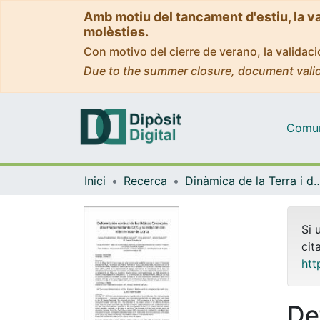
Amb motiu del tancament d'estiu, la v
molèsties.
Con motivo del cierre de verano, la valida
Due to the summer closure, document valid
Comuni
Inici
Recerca
Dinàmica de la Terra i
Si 
cit
htt
De