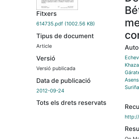
Bé
Fitxers
me
614735.pdf
(1002.56 KB)
co
Tipus de document
Article
Auto
Echev
Versió
Khaza
Versió publicada
Gárat
Asensi
Data de publicació
Suriñ
2012-09-24
Tots els drets reservats
Recu
http:
Res
On May