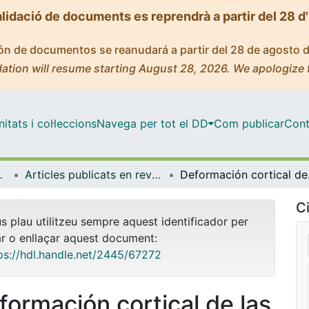
alidació de documents es reprendrà a partir del 28 d
ción de documentos se reanudará a partir del 28 de agosto 
ation will resume starting August 28, 2026. We apologize 
tats i col·leccions
Navega per tot el DD
Com publicar
Cont
 de l'Oceà
Articles publicats en revistes (Dinàmica de la Terra i l'Oceà)
Deformación cor
Ci
us plau utilitzeu sempre aquest identificador per
ar o enllaçar aquest document:
ps://hdl.handle.net/2445/67272
formación cortical de las