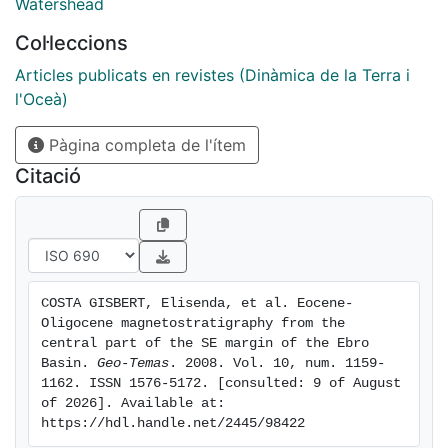
chronology of the Montserrat-Rubió composite
Watershead
section represents about 10 My, covering the Lutetian
Col·leccions
to Rupelian (approximately 40.7 to 30.5 Ma). This
leads to the re-evaluation of the age of the La Salut
Articles publicats en revistes (Dinàmica de la Terra i
Fm. (Lutetian to Bartonian) and the Montserrat
l'Oceà)
conglomerates (Bartonian to Priabonian). The last
Pàgina completa de l'ítem
marine regression in the central part of the SE margin
of the Ebro Basin yields an approximate age of about
Citació
36.0 Ma (Priabonian).
COSTA GISBERT, Elisenda, et al. Eocene-
Oligocene magnetostratigraphy from the 
central part of the SE margin of the Ebro 
Basin. 
Geo-Temas
. 2008. Vol. 10, num. 1159-
1162. ISSN 1576-5172. [consulted: 9 of August 
of 2026]. Available at: 
https://hdl.handle.net/2445/98422