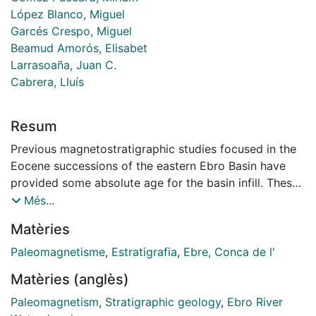
López Blanco, Miguel
Garcés Crespo, Miguel
Beamud Amorós, Elisabet
Larrasoaña, Juan C.
Cabrera, Lluís
Resum
Previous magnetostratigraphic studies focused in the
Eocene successions of the eastern Ebro Basin have
provided some absolute age for the basin infill. These
results were based on some biostratigraphic
Més...
constraints wich have been recently challenged. Our
Matèries
new results from the approximately 3000 m thick
Montserrat and Maians-Rubió magnetostratigraphic
Paleomagnetisme
,
Estratigrafia
,
Ebre, Conca de l'
sections have been integrated into the both marine
Matèries (anglès)
and continental biochronology data, providing a more
independent chronology. The resulting absolute
Paleomagnetism
,
Stratigraphic geology
,
Ebro River