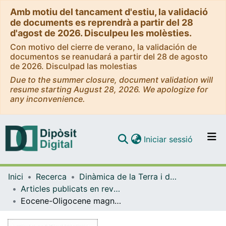
Amb motiu del tancament d'estiu, la validació
de documents es reprendrà a partir del 28
d'agost de 2026. Disculpeu les molèsties.
Con motivo del cierre de verano, la validación de
documentos se reanudará a partir del 28 de agosto
de 2026. Disculpad las molestias
Due to the summer closure, document validation will
resume starting August 28, 2026. We apologize for
any inconvenience.
(current)
Iniciar sessió
Comunitats i col·leccions
Inici
Recerca
Dinàmica de la Terra i de l'Oceà
Navega per tot el DD
Articles publicats en revistes (Dinàmica de la Terra i l'Oceà)
Com publicar
Eocene-Oligocene magnetostratigraphy from the central part of the SE margin of the Ebro Basin
Contacte