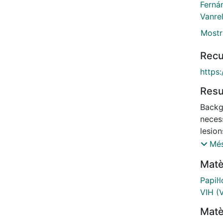
Fernán
Vanrel
Mostr
Recu
https
Res
Backg
necess
lesion
women
Més
of cer
Matè
calcu
determ
Papil·
abnor
VIH (V
cervi
Matè
Metho