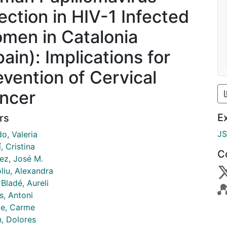
fection in HIV-1 Infected
men in Catalonia
ain): Implications for
evention of Cervical
ncer
E
rs
J
o, Valeria
, Cristina
C
ez, José M.
liu, Alexandra
Bladé, Aureli
s, Antoni
de, Carme
n, Dolores