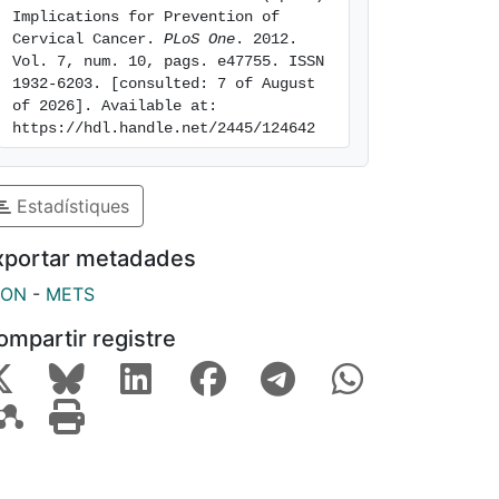
Implications for Prevention of 
Cervical Cancer. 
PLoS One
. 2012. 
Vol. 7, num. 10, pags. e47755. ISSN 
1932-6203. [consulted: 7 of August 
of 2026]. Available at: 
https://hdl.handle.net/2445/124642
Estadístiques
xportar metadades
SON
-
METS
ompartir registre