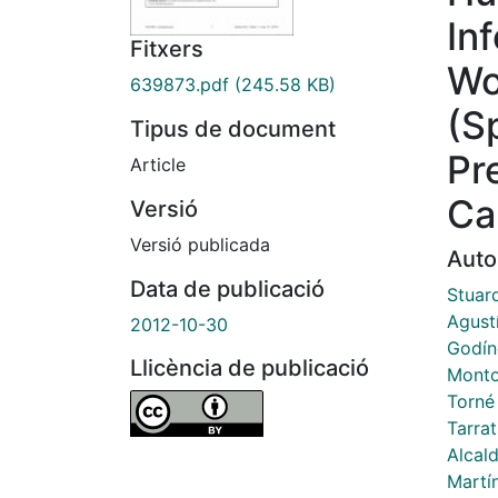
In
Fitxers
Wo
639873.pdf
(245.58 KB)
(Sp
Tipus de document
Pr
Article
Ca
Versió
Versió publicada
Auto
Data de publicació
Stuard
Agustí
2012-10-30
Godín
Llicència de publicació
Monto
Torné 
Tarrat
Alcal
Martí