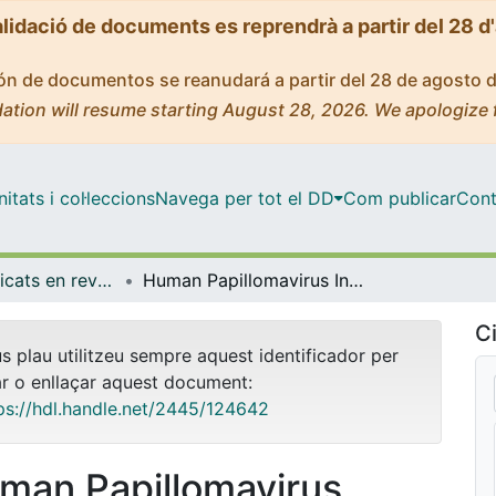
alidació de documents es reprendrà a partir del 28 d
ción de documentos se reanudará a partir del 28 de agosto 
ation will resume starting August 28, 2026. We apologize 
tats i col·leccions
Navega per tot el DD
Com publicar
Cont
Articles publicats en revistes (Medicina)
Human Papillomavirus Infection in HIV-1 Infected Women in Catalonia (Spain): Implications for Prevention of Cervical Cancer
Ci
us plau utilitzeu sempre aquest identificador per
ar o enllaçar aquest document:
ps://hdl.handle.net/2445/124642
man Papillomavirus