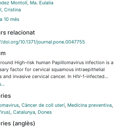
dez Montolí, Ma. Eulalia
l, Cristina
a 10 més
rs relacionat
://doi.org/10.1371/journal.pone.0047755
um
round High-risk human Papillomavirus infection is a
ary factor for cervical squamous intraepithelial
s and invasive cervical cancer. In HIV-1-infected
, HPV infection is more prevalent and a higher risk
...
vical cancer has been identified. We aimed to
ries
late the prevalence of infection by HR-HPV,
ine the factors associated with this infection and
lomavirus
,
Càncer de coll uterí
,
Medicina preventiva
,
mal cytology findings and to describe the history of
irus)
,
Catalunya
,
Dones
cal cancer screening in HIV-1-infected women.
ries (anglès)
ds We enrolled 479 HIV-1-infected women from the