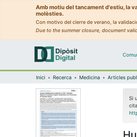
Amb motiu del tancament d'estiu, la v
molèsties.
Con motivo del cierre de verano, la valida
Due to the summer closure, document valid
Comuni
Inici
Recerca
Medicina
Si 
cit
htt
Hu