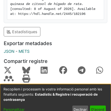
enzima
quinasa de citosol de hígado de rata.
[consulted: 8 of August of 2026]. Available 
y obtener anticuerpos contra el mismo que harán
at: https://hdl.handle.net/2445/182196
posible estudios "in vivo" de la actividad reguladora
de la Reductasa quinasa.
Estadístiques
Exportar metadades
JSON
-
METS
Compartir registre
Recopilem i processem la vostra informació personal amb les
finalitats següents:
Estadístic & Registre i recuperació de
Coordinació:
CRAI UB
Avís legal
Metadades
subjectes a:
contrasenya
Configuració
Política de
Acord
Personalitzar
Declinar
D'acord