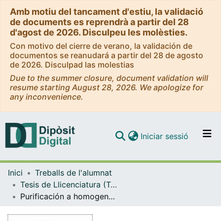
Amb motiu del tancament d'estiu, la validació
de documents es reprendrà a partir del 28
d'agost de 2026. Disculpeu les molèsties.
Con motivo del cierre de verano, la validación de
documentos se reanudará a partir del 28 de agosto
de 2026. Disculpad las molestias
Due to the summer closure, document validation will
resume starting August 28, 2026. We apologize for
any inconvenience.
(current)
Iniciar sessió
Comunitats i col·leccions
Inici
Treballs de l'alumnat
Navega per tot el DD
Tesis de Llicenciatura (Tesines) - Farmàcia
Com publicar
Purificación a homogeneidad y propiedades del enzima 3-hidroxi 3-metil glutaril coenzima A reductasa quinasa de citosol de hígado de rata
Contacte