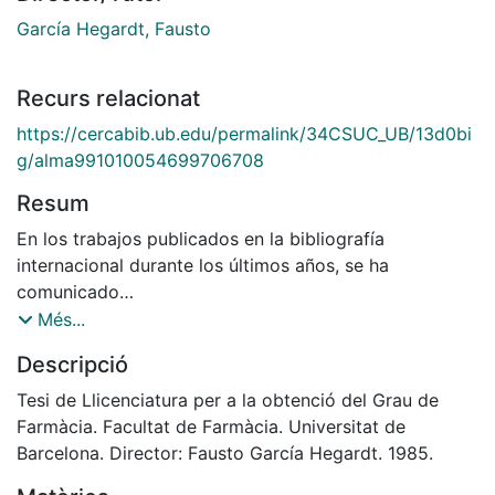
García Hegardt, Fausto
Recurs relacionat
https://cercabib.ub.edu/permalink/34CSUC_UB/13d0bi
g/alma991010054699706708
Resum
En los trabajos publicados en la bibliografía
internacional durante los últimos años, se ha
comunicado
la purificación hasta homogeneidad aparente
Més...
de una actividad Reductasa quinasa procedente de la
Descripció
fracción microsomal de hígado de rata. Se han
comunicado
Tesi de Llicenciatura per a la obtenció del Grau de
también purificaciones parciales de actividad
Farmàcia. Facultat de Farmàcia. Universitat de
Reductasa quinasa procedente de la fracción citosóli-'
Barcelona. Director: Fausto García Hegardt. 1985.
ca.