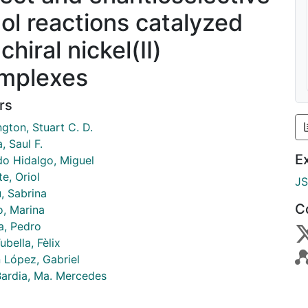
dol reactions catalyzed
chiral nickel(II)
mplexes
rs
gton, Stuart C. D.
, Saul F.
E
do Hidalgo, Miguel
e, Oriol
J
, Sabrina
C
o, Marina
, Pedro
ubella, Fèlix
n López, Gabriel
Bardia, Ma. Mercedes