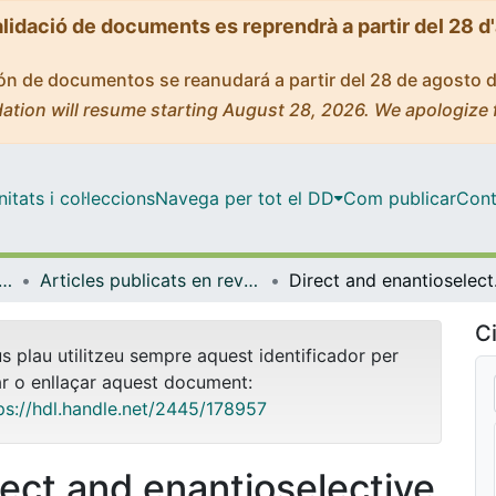
alidació de documents es reprendrà a partir del 28 d
ción de documentos se reanudará a partir del 28 de agosto 
ation will resume starting August 28, 2026. We apologize 
tats i col·leccions
Navega per tot el DD
Com publicar
Cont
ica Inorgànica i Orgànica
Articles publicats en revistes (Química Inorgànica i Orgànica)
Direct and e
Ci
us plau utilitzeu sempre aquest identificador per
ar o enllaçar aquest document:
ps://hdl.handle.net/2445/178957
rect and enantioselective