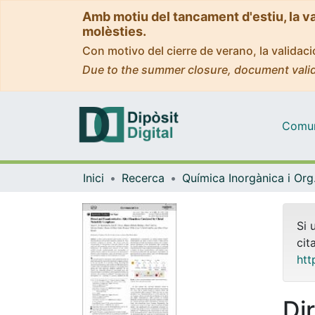
Amb motiu del tancament d'estiu, la v
molèsties.
Con motivo del cierre de verano, la valida
Due to the summer closure, document valid
Comuni
Inici
Recerca
Quím
Si 
cit
htt
Di