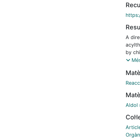
Recu
https
Res
A dir
acylt
by chi
gives
Més
adduc
Matè
and a
remova
Reacc
pure i
Matè
precu
carbox
Aldol 
the o
Col·
Articl
Orgàn