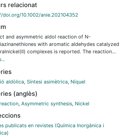
rs relacionat
://doi.org/10.1002/anie.202104352
um
ect and asymmetric aldol reaction of N-
hiazinanethiones with aromatic aldehydes catalyzed
ralnickel(II) complexes is reported. The reaction
 thecorresponding O-TIPS-protected anti-aldol
...
ts in highyields and with remarkable stereocontrol
ries
tom economy.Furthermore, the straightforward
l of the achiralscaffold provides enantiomerically
ió aldòlica
,
Síntesi asimètrica
,
Níquel
ntermediates ofsynthetic interest, which involve
ries (anglès)
rsors for anti-a-amino-b-hydroxy anda,b-dihydroxy
ylic derivatives. Theoret-ical calculations explain
reaction
,
Asymmetric synthesis
,
Nickel
bserved high stereocontrol.
leccions
es publicats en revistes (Química Inorgànica i
ica)