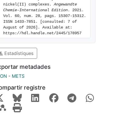
nickel(II) complexes. 
Angewandte 
Chemie-International Edition
. 2021. 
Vol. 60, num. 28, pags. 15307-15312. 
ISSN 1433-7851. [consulted: 7 of 
August of 2026]. Available at: 
https://hdl.handle.net/2445/178957
Estadístiques
xportar metadades
SON
-
METS
ompartir registre