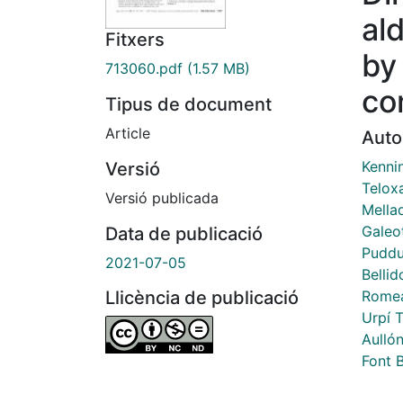
al
Fitxers
by 
713060.pdf
(1.57 MB)
co
Tipus de document
Article
Auto
Kennin
Versió
Teloxa
Versió publicada
Mella
Galeot
Data de publicació
Puddu
2021-07-05
Bellid
Romea
Llicència de publicació
Urpí T
Aulló
Font 