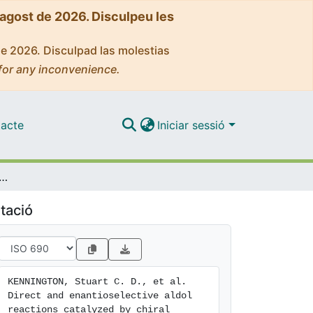
'agost de 2026. Disculpeu les
de 2026. Disculpad las molestias
for any inconvenience.
acte
Iniciar sessió
nantioselective aldol reactions catalyzed by chiral nickel(II) complexes
tació
KENNINGTON, Stuart C. D., et al. 
Direct and enantioselective aldol 
reactions catalyzed by chiral 