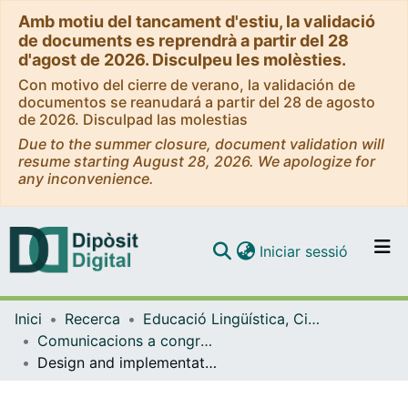
Amb motiu del tancament d'estiu, la validació
de documents es reprendrà a partir del 28
d'agost de 2026. Disculpeu les molèsties.
Con motivo del cierre de verano, la validación de
documentos se reanudará a partir del 28 de agosto
de 2026. Disculpad las molestias
Due to the summer closure, document validation will
resume starting August 28, 2026. We apologize for
any inconvenience.
(current)
Iniciar sessió
Comunitats i col·leccions
Inici
Recerca
Educació Lingüística, Científica i Matemàtica
Navega per tot el DD
Comunicacions a congressos (Educació Lingüística, Científica i Matemàtica)
Com publicar
Design and implementation of a protocol for the analysis of higher education students' feedback internalization process
Contacte