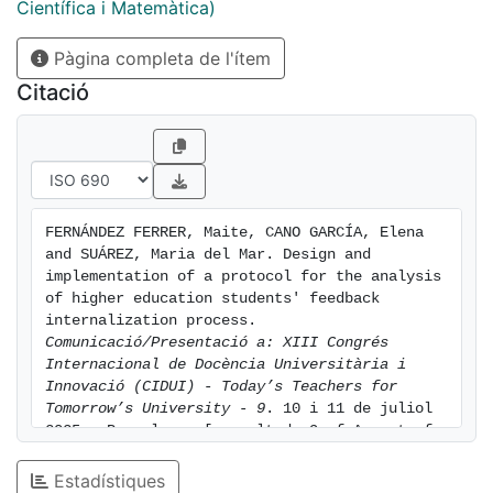
Científica i Matemàtica)
Pàgina completa de l'ítem
Citació
FERNÁNDEZ FERRER, Maite, CANO GARCÍA, Elena 
and SUÁREZ, Maria del Mar. Design and 
implementation of a protocol for the analysis 
of higher education students' feedback 
internalization process. 
Comunicació/Presentació a: XIII Congrés 
Internacional de Docència Universitària i 
Innovació (CIDUI) - Today’s Teachers for 
Tomorrow’s University - 9
. 10 i 11 de juliol 
2025 - Barcelona. [consulted: 9 of August of 
2026]. Available at: 
https://hdl.handle.net/2445/222120
Estadístiques