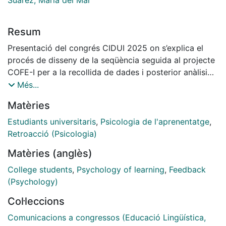
Resum
Presentació del congrés CIDUI 2025 on s’explica el
procés de disseny de la seqüència seguida al projecte
COFE-I per a la recollida de dades i posterior anàlisi
d’aquestes dades del projecte "Comprensión de los
Més...
procesos de feedback internalizado del estudiantado
Matèries
universitario"
- Proyectos de Generación del Conocimiento
Estudiants universitaris
,
Psicologia de l'aprenentatge
,
(PID2022-138430NB-I00)
Retroacció (Psicologia)
Matèries (anglès)
College students
,
Psychology of learning
,
Feedback
(Psychology)
Col·leccions
Comunicacions a congressos (Educació Lingüística,