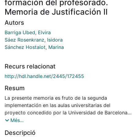
formación del profesorado.
Memoria de Justificación II
Autors
Barriga Ubed, Elvira
Sáez Rosenkranz, Isidora
Sánchez Hostalot, Marina
Recurs relacionat
http://hdl.handle.net/2445/172455
Resum
La presente memoria es fruto de la segunda
implementación en las aulas universitarias del
proyecto concedido por la Universidad de Barcelona
en el marco de la institución de Recerca, Innovació i
Més...
Millora de la docència i l’aprenentatge (RIMDA)
Descripció
titulado: «Feminismo de consumo lento (lecturas) y de