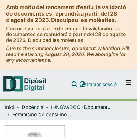
Amb motiu del tancament d'estiu, la validació
de documents es reprendrà a partir del 28
d'agost de 2026. Disculpeu les molèsties.
Con motivo del cierre de verano, la validación de
documentos se reanudará a partir del 28 de agosto
de 2026. Disculpad las molestias
Due to the summer closure, document validation will
resume starting August 28, 2026. We apologize for
any inconvenience.
(current)
Iniciar sessió
Comunitats i col·leccions
Inici
Docència
INNOVADOC (Documents d'Innovació Docent)
Navega per tot el DD
Feminismo de consumo lento (lecturas) y de producción de masas (piezas audiovisuales positivas) para el empoderamiento crítico en formación del profesorado. Memoria de Justificación II
Com publicar
Contacte