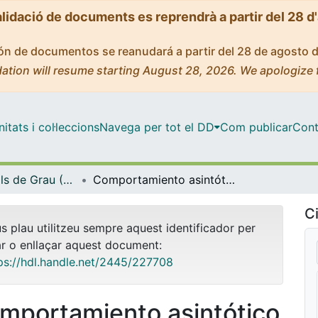
alidació de documents es reprendrà a partir del 28 d
ción de documentos se reanudará a partir del 28 de agosto 
ation will resume starting August 28, 2026. We apologize 
tats i col·leccions
Navega per tot el DD
Com publicar
Cont
Treballs Finals de Grau (TFG) - Matemàtiques
Comportamiento asintótico de los procesos de renovación compuestos
Ci
us plau utilitzeu sempre aquest identificador per
ar o enllaçar aquest document:
ps://hdl.handle.net/2445/227708
mportamiento asintótico