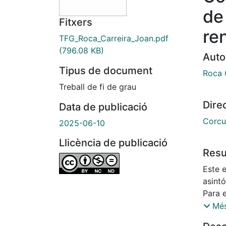
de
Fitxers
re
TFG_Roca_Carreira_Joan.pdf
(796.08 KB)
Auto
Tipus de document
Roca 
Treball de fi de grau
Dire
Data de publicació
Corcu
2025-06-10
Llicència de publicació
Res
Este e
asint
Para e
en la 
Més
proce