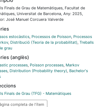
ripció
estos y a estudiar su comportamiento asintótico en
na de desviaciones normales. Luego se muestra una
lls Finals de Grau de Matemàtiques, Facultat de
ación de este comportamiento a las cadenas de
àtiques, Universitat de Barcelona, Any: 2025,
v. Finalmente se realiza una presentación básica de
tor: José Manuel Corcuera Valverde
rocesos de renovación compuestos en la zona de
ries
es desviaciones.
is an Undergraduate Thesis whose main goal is the
ssos estocàstics
,
Processos de Poisson
,
Processos
totic study of the compound renewal processes.
rkov
,
Distribució (Teoria de la probabilitat)
,
Treballs
is purpose we first carry out an introduction in
de grau
 renewal processes are treated. Then compound
ries (anglès)
al process are presented and their asymptotic
iour in the normal deviations zone is studied. Once
astic processes
,
Poisson processes
,
Markov
s done, an application to Markov chains is shown. We
sses
,
Distribution (Probability theory)
,
Bachelor's
y perform a basic introduction of the theory of large
s
tions in the context of compound renewal processes.
leccions
lls Finals de Grau (TFG) - Matemàtiques
gina completa de l'ítem