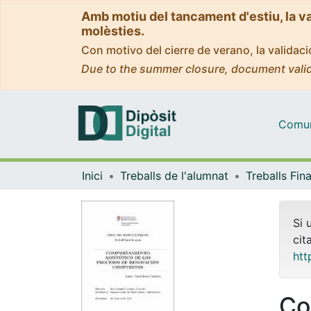
Amb motiu del tancament d'estiu, la v
molèsties.
Con motivo del cierre de verano, la valida
Due to the summer closure, document valid
Comuni
Inici
Treballs de l'alumnat
Si 
cit
htt
Co