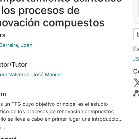
 los procesos de
novación compuestos
rs
Carreira, Joan
E
J
ctor/Tutor
C
era Valverde, José Manuel
um
s un TFG cuyo objetivo principal es el estudio
ótico de los procesos de renovación compuestos.
llo se lleva a cabo en primer lugar una introducción
cual se tratan los procesos de renovación. Luego se
...
de a presentar los procesos de renovación