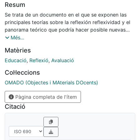
Resum
Se trata de un documento en el que se exponen las
principales teorías sobre la reflexión reflexividad y el
panorama teórico que podría hacer posible nuevas
perspectivas de abordaje en el ámbito universitario
Més...
respecto al fomento de esta importante competencia.
Matèries
Además, aporta algunas sugerencias sobre qué
aspecto se han de tener en cuenta a la hora de crear
Educació
,
Reflexió
,
Avaluació
dispositivos de aula.
Col·leccions
OMADO (Objectes i MAterials DOcents)
Pàgina completa de l'ítem
Citació