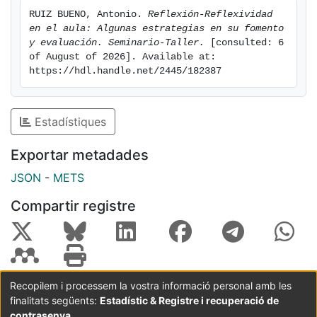
RUIZ BUENO, Antonio. 
Reflexión-Reflexividad 
en el aula: Algunas estrategias en su fomento 
y evaluación. Seminario-Taller.
 [consulted: 6 
of August of 2026]. Available at: 
https://hdl.handle.net/2445/182387
Estadístiques
Exportar metadades
JSON
-
METS
Compartir registre
Recopilem i processem la vostra informació personal amb les
finalitats següents:
Estadístic & Registre i recuperació de
Coordinació:
CRAI UB
Avís legal
Metadades
subjectes a:
contrasenya