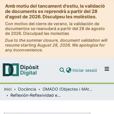
Amb motiu del tancament d'estiu, la validació
de documents es reprendrà a partir del 28
d'agost de 2026. Disculpeu les molèsties.
Con motivo del cierre de verano, la validación de
documentos se reanudará a partir del 28 de agosto
de 2026. Disculpad las molestias
Due to the summer closure, document validation will
resume starting August 28, 2026. We apologize for
any inconvenience.
(current)
Iniciar sessió
Comunitats i col·leccions
Inici
Docència
OMADO (Objectes i MAterials DOcents)
Navega per tot el DD
Reflexión-Reflexividad en el aula: Algunas estrategias en su fomento y evaluación. Seminario-Taller
Com publicar
Contacte