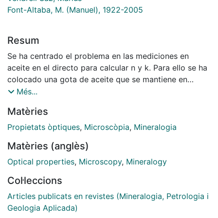
Font-Altaba, M. (Manuel), 1922-2005
Resum
Se ha centrado el problema en las mediciones en
aceite en el directo para calcular n y k. Para ello se ha
colocado una gota de aceite que se mantiene en
contacto con la muestra mediante un cubreobjetos.
Més...
Éste provoca una reflectancia adicional (efecto glare)
Matèries
que es necesario corregir. Se plantea el desarrollo
matemático para esta corrección, y se realizan las
Propietats òptiques
,
Microscòpia
,
Mineralogia
comprobaciones con un sistema estándar.
Matèries (anglès)
Optical properties
,
Microscopy
,
Mineralogy
Col·leccions
Articles publicats en revistes (Mineralogia, Petrologia i
Geologia Aplicada)