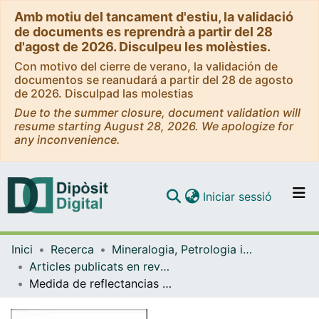
Amb motiu del tancament d'estiu, la validació
de documents es reprendrà a partir del 28
d'agost de 2026. Disculpeu les molèsties.
Con motivo del cierre de verano, la validación de
documentos se reanudará a partir del 28 de agosto
de 2026. Disculpad las molestias
Due to the summer closure, document validation will
resume starting August 28, 2026. We apologize for
any inconvenience.
(current)
Iniciar sessió
Comunitats i col·leccions
Inici
Recerca
Mineralogia, Petrologia i Geologia Aplicada
Navega per tot el DD
Articles publicats en revistes (Mineralogia, Petrologia i Geologia Aplicada)
Com publicar
Medida de reflectancias en inmersión en aceite mediante el método directo y cálculo de n y k de 400 a 1100 nm.
Contacte