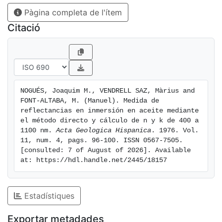
Pàgina completa de l'ítem
Citació
NOGUÉS, Joaquim M., VENDRELL SAZ, Màrius and 
FONT-ALTABA, M. (Manuel). Medida de 
reflectancias en inmersión en aceite mediante 
el método directo y cálculo de n y k de 400 a 
1100 nm. 
Acta Geologica Hispanica
. 1976. Vol. 
11, num. 4, pags. 96-100. ISSN 0567-7505. 
[consulted: 7 of August of 2026]. Available 
at: https://hdl.handle.net/2445/18157
Estadístiques
Exportar metadades