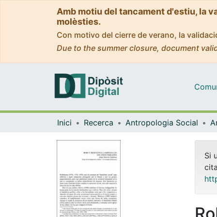
Amb motiu del tancament d'estiu, la v
molèsties.
Con motivo del cierre de verano, la valida
Due to the summer closure, document valid
Comuni
Inici
Recerca
Antropologia Social
Si 
cit
htt
Ro