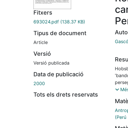
ca
Fitxers
Pe
693024.pdf
(138.37 KB)
Auto
Tipus de document
Gascó
Article
Versió
Res
Versió publicada
Hobsb
Data de publicació
'bando
perse
2000
prepo
Més
Tots els drets reservats
socie
Matè
redis
finali
Antro
mejora
(Perú 
andino