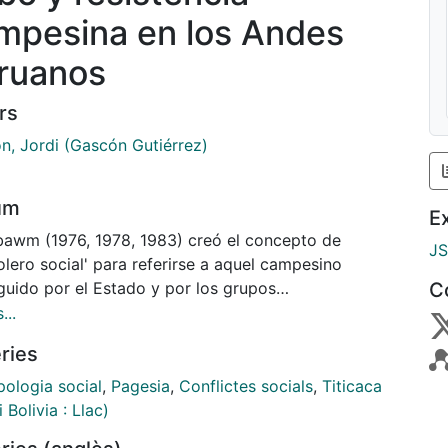
mpesina en los Andes
ruanos
rs
n, Jordi (Gascón Gutiérrez)
um
E
awm (1976, 1978, 1983) creó el concepto de
J
lero social' para referirse a aquel campesino
guido por el Estado y por los grupos
C
nderantes, pero que permanece dentro de la
...
dad campesina en la que es considerado un héroe
ries
tribuidor de riquezas. Este bandolero no tiene como
dad última cambiar la estructura social, sino sólo
pologia social
,
Pagesia
,
Conflictes socials
,
Titicaca
r la situación de los más débiles. Para el caso
i Bolivia : Llac)
, Orlove (1990) redefinió el término desligándolo de