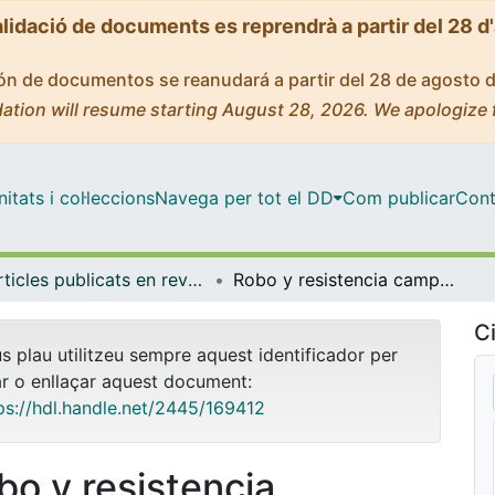
alidació de documents es reprendrà a partir del 28 d
ción de documentos se reanudará a partir del 28 de agosto 
ation will resume starting August 28, 2026. We apologize 
tats i col·leccions
Navega per tot el DD
Com publicar
Cont
Articles publicats en revistes (Antropologia Social)
Robo y resistencia campesina en los Andes Peruanos
Ci
us plau utilitzeu sempre aquest identificador per
ar o enllaçar aquest document:
ps://hdl.handle.net/2445/169412
bo y resistencia