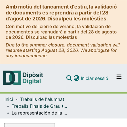
Amb motiu del tancament d'estiu, la validació
de documents es reprendrà a partir del 28
d'agost de 2026. Disculpeu les molèsties.
Con motivo del cierre de verano, la validación de
documentos se reanudará a partir del 28 de agosto
de 2026. Disculpad las molestias
Due to the summer closure, document validation will
resume starting August 28, 2026. We apologize for
any inconvenience.
(current)
Iniciar sessió
Comunitats i col·leccions
Inici
Treballs de l'alumnat
Navega per tot el DD
Treballs Finals de Grau (TFG) - Història de l'Art
Com publicar
La representación de la marginalidad en el cine de Pasolini: una poética del subproletariado
Contacte