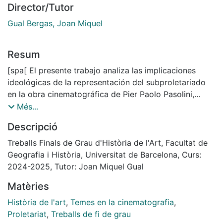
Director/Tutor
Gual Bergas, Joan Miquel
Resum
[spa[ El presente trabajo analiza las implicaciones
ideológicas de la representación del subproletariado
en la obra cinematográfica de Pier Paolo Pasolini,
centrando el estudio en la primera etapa del cineasta,
Més...
en concreto, en los films Accattone (1961), Mamma
Descripció
Roma (1962) y El Evangelio según san Mateo (1964).
El análisis estudia la manera a la vez lírica y
Treballs Finals de Grau d'Història de l'Art, Facultat de
documental con la que Pasolini lleva a cabo su mirada
Geografia i Història, Universitat de Barcelona, Curs:
hacia los márgenes. Los rostros, gestos y maneras de
2024-2025, Tutor: Joan Miquel Gual
hablar del subproletariado constituyen en el cine de
Matèries
Pasolini “fuerzas del pasado”, rastros de
supervivencias culturales frente a la homogeneización
Història de l'art
,
Temes en la cinematografia
,
burguesa. Unas supervivencias que a nivel estético se
Proletariat
,
Treballs de fi de grau