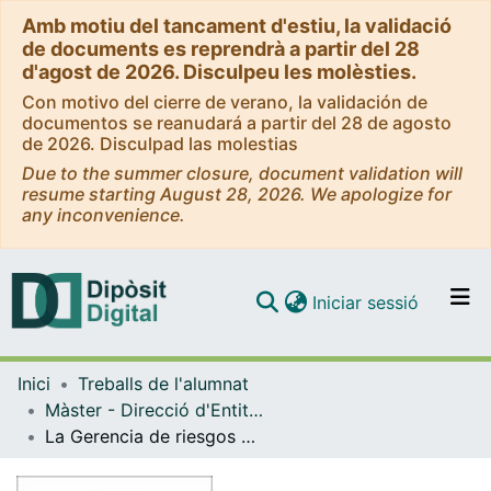
Amb motiu del tancament d'estiu, la validació
de documents es reprendrà a partir del 28
d'agost de 2026. Disculpeu les molèsties.
Con motivo del cierre de verano, la validación de
documentos se reanudará a partir del 28 de agosto
de 2026. Disculpad las molestias
Due to the summer closure, document validation will
resume starting August 28, 2026. We apologize for
any inconvenience.
(current)
Iniciar sessió
Comunitats i col·leccions
Inici
Treballs de l'alumnat
Navega per tot el DD
Màster - Direcció d'Entitats Asseguradores i Financeres (DEAF)
Com publicar
La Gerencia de riesgos en una grupo empresarial
Contacte