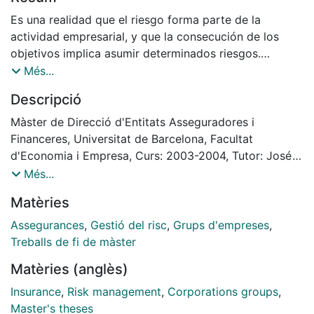
Es una realidad que el riesgo forma parte de la
actividad empresarial, y que la consecución de los
objetivos implica asumir determinados riesgos.
Las Empresas deben comprender que riesgos están
Més...
asumiendo, y el posible impacto de cada uno de ellos
Descripció
de cara al futuro.
Para identificar y evaluar adecuadamente los riesgos
Màster de Direcció d'Entitats Asseguradores i
se deben analizar los mismos de forma exhaustiva y
Financeres, Universitat de Barcelona, Facultat
continua, elaborando un mapa de riesgos que nos
d'Economia i Empresa, Curs: 2003-2004, Tutor: José
indique que siniestros pueden ser aceptables y cuales
Luis Pérez Torres
Més...
no, según la frecuencia y severidad de los mismos.
Matèries
Una vez identificados debemos introducir mejoras en
las situaciones de riesgo, con el objetivo de reducir y
Assegurances
,
Gestió del risc
,
Grups d'empreses
,
prevenir los mismos, financiando aquellos que
Treballs de fi de màster
estamos dispuestos a asumir y transfiriendo al
Matèries (anglès)
mercado asegurador los que no queremos o no
podemos financiar internamente.
Insurance
,
Risk management
,
Corporations groups
,
En la financiación interna de riesgos, existen dos
Master's theses