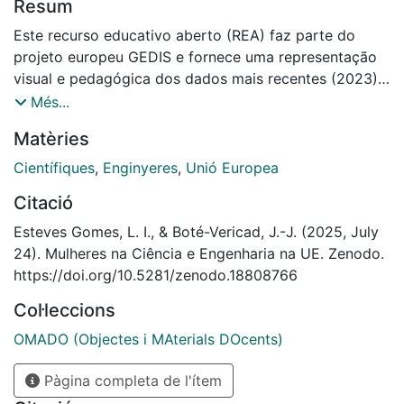
Resum
Este recurso educativo aberto (REA) faz parte do
projeto europeu GEDIS e fornece uma representação
visual e pedagógica dos dados mais recentes (2023)
sobre a participação de mulheres cientistas e
Més...
engenheiras em vários sectores económicos da União
Matèries
Europeia. Com base em fontes oficiais do Eurostat, o
material incentiva a reflexão sobre a distribuição de
Científiques
,
Enginyeres
,
Unió Europea
géneros por sector, ajuda a identificar desigualdades
Citació
estruturais e promove o pensamento crítico em
contextos educativos.
Esteves Gomes, L. I., & Boté-Vericad, J.-J. (2025, July
24). Mulheres na Ciência e Engenharia na UE. Zenodo.
https://doi.org/10.5281/zenodo.18808766
Col·leccions
OMADO (Objectes i MAterials DOcents)
Pàgina completa de l'ítem