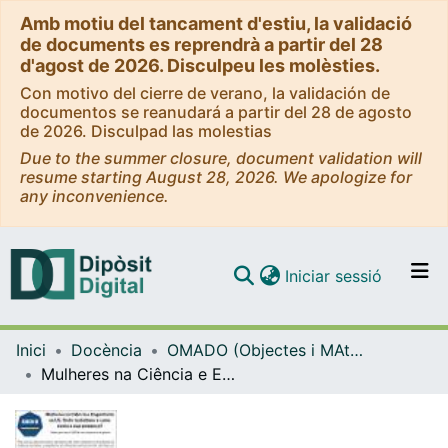
Amb motiu del tancament d'estiu, la validació
de documents es reprendrà a partir del 28
d'agost de 2026. Disculpeu les molèsties.
Con motivo del cierre de verano, la validación de
documentos se reanudará a partir del 28 de agosto
de 2026. Disculpad las molestias
Due to the summer closure, document validation will
resume starting August 28, 2026. We apologize for
any inconvenience.
(current)
Iniciar sessió
Comunitats i col·leccions
Inici
Docència
OMADO (Objectes i MAterials DOcents)
Navega per tot el DD
Mulheres na Ciência e Engenharia na UE
Com publicar
Contacte