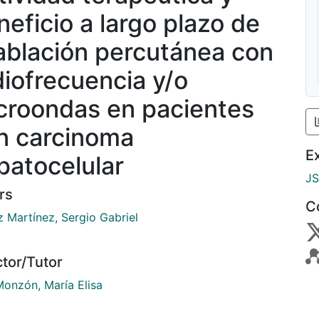
neficio a largo plazo de
 ablación percutánea con
diofrecuencia y/o
croondas en pacientes
n carcinoma
E
patocelular
J
rs
C
 Martínez, Sergio Gabriel
ctor/Tutor
Monzón, María Elisa