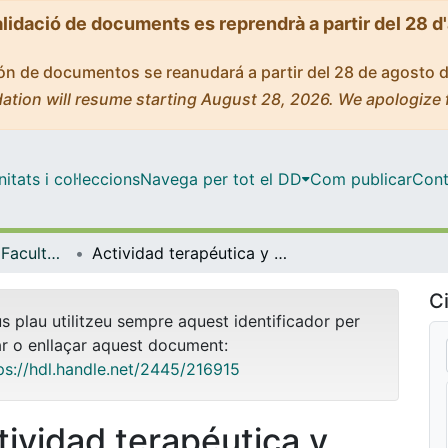
alidació de documents es reprendrà a partir del 28 d
ción de documentos se reanudará a partir del 28 de agosto 
ation will resume starting August 28, 2026. We apologize 
tats i col·leccions
Navega per tot el DD
Com publicar
Cont
Tesis Doctorals - Facultat - Medicina i Ciències de la Salut
Actividad terapéutica y beneficio a largo plazo de la ablación percutánea con radiofrecuencia y/o microondas en pacientes con carcinoma hepatocelular
Ci
us plau utilitzeu sempre aquest identificador per
ar o enllaçar aquest document:
ps://hdl.handle.net/2445/216915
tividad terapéutica y