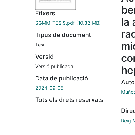
be
Fitxers
la
SGMM_TESIS.pdf
(10.32 MB)
ra
Tipus de document
mi
Tesi
co
Versió
Versió publicada
he
Data de publicació
Auto
2024-09-05
Muñoz
Tots els drets reservats
Dire
Reig 