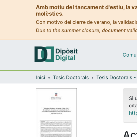
Amb motiu del tancament d'estiu, la v
molèsties.
Con motivo del cierre de verano, la valida
Due to the summer closure, document valid
Comuni
Inici
Tesis Doctorals
Si 
cit
htt
Ac