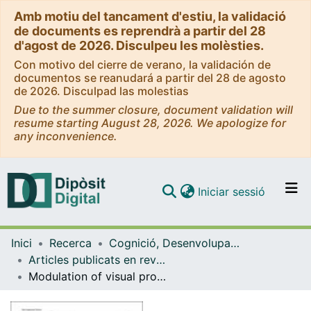
Amb motiu del tancament d'estiu, la validació
de documents es reprendrà a partir del 28
d'agost de 2026. Disculpeu les molèsties.
Con motivo del cierre de verano, la validación de
documentos se reanudará a partir del 28 de agosto
de 2026. Disculpad las molestias
Due to the summer closure, document validation will
resume starting August 28, 2026. We apologize for
any inconvenience.
(current)
Iniciar sessió
Comunitats i col·leccions
Inici
Recerca
Cognició, Desenvolupament i Psicologia de l'Educació
Navega per tot el DD
Articles publicats en revistes (Cognició, Desenvolupament i Psicologia de l'Educació)
Com publicar
Modulation of visual processing of food by transcutaneous vagus nerve stimulation (tVNS)
Contacte