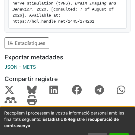
stimulation). Significant activations were also found
nerve stimulation (tVNS). 
Brain Imaging and 
for the main effect of verum compared to sham
Behavior
. 2020. [consulted: 7 of August of 
2026]. Available at: 
stimulation in the left inferior and superior parietal
https://hdl.handle.net/2445/174261
cortex. These results demonstrate an effect of tVNS
on food image processing even with a preceding short
stimulation period. This is a necessary prerequisite for
Estadístiques
a therapeutic application of tVNS which has to be
evaluated in longer-term studies.
Exportar metadades
JSON
-
METS
Compartir registre
Recopilem i processem la vostra informació personal amb les
finalitats següents:
Estadístic & Registre i recuperació de
Coordinació:
CRAI UB
Avís legal
Metadades
subjectes a:
contrasenya