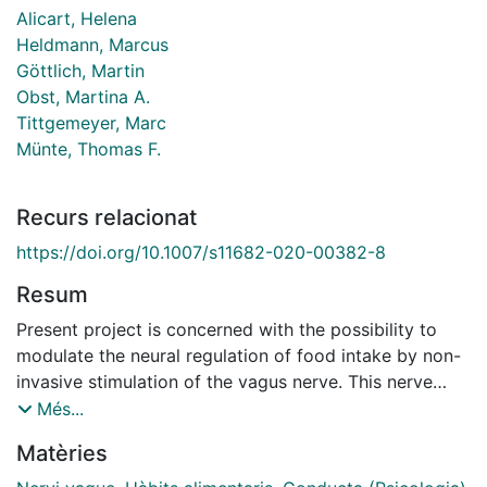
Alicart, Helena
Heldmann, Marcus
Göttlich, Martin
Obst, Martina A.
Tittgemeyer, Marc
Münte, Thomas F.
Recurs relacionat
https://doi.org/10.1007/s11682-020-00382-8
Resum
Present project is concerned with the possibility to
modulate the neural regulation of food intake by non-
invasive stimulation of the vagus nerve. This nerve
carries viscero-afferent information from the gut and
Més...
other internal organs and therefore serves an
Matèries
important role in ingestive behavior. The electrical
stimulation of the vagus nerve (VNS) is a qualified