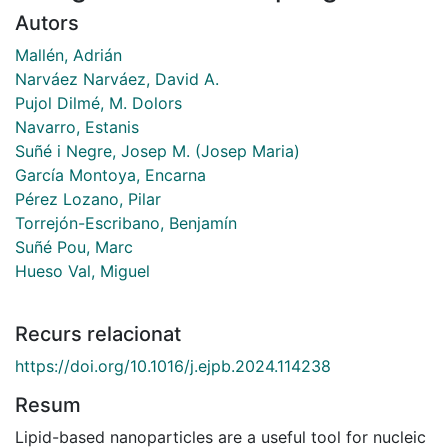
Autors
Mallén, Adrián
Narváez Narváez, David A.
Pujol Dilmé, M. Dolors
Navarro, Estanis
Suñé i Negre, Josep M. (Josep Maria)
García Montoya, Encarna
Pérez Lozano, Pilar
Torrejón-Escribano, Benjamín
Suñé Pou, Marc
Hueso Val, Miguel
Recurs relacionat
https://doi.org/10.1016/j.ejpb.2024.114238
Resum
Lipid-based nanoparticles are a useful tool for nucleic