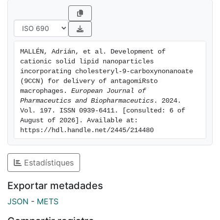
model we demonstrated that SLNs with phagocytic
signal 9-CCN target macrophages and release the
antagomiR cargo in a selective way.
MALLÉN, Adrián, et al. Development of 
cationic solid lipid nanoparticles 
incorporating cholesteryl-9-carboxynonanoate 
(9CCN) for delivery of antagomiRsto 
macrophages. 
European Journal of 
Pharmaceutics and Biopharmaceutics
. 2024. 
Vol. 197. ISSN 0939-6411. [consulted: 6 of 
August of 2026]. Available at: 
https://hdl.handle.net/2445/214480
Estadístiques
Exportar metadades
JSON
-
METS