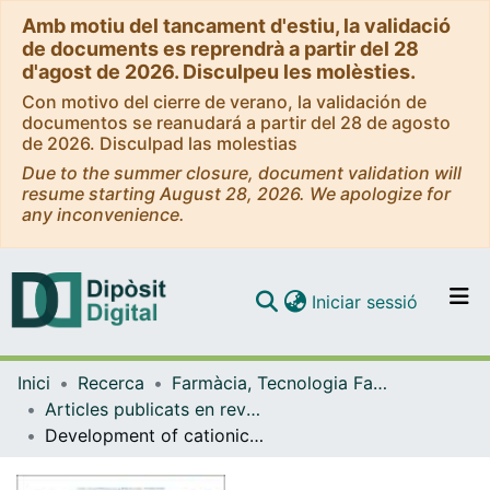
Amb motiu del tancament d'estiu, la validació
de documents es reprendrà a partir del 28
d'agost de 2026. Disculpeu les molèsties.
Con motivo del cierre de verano, la validación de
documentos se reanudará a partir del 28 de agosto
de 2026. Disculpad las molestias
Due to the summer closure, document validation will
resume starting August 28, 2026. We apologize for
any inconvenience.
(current)
Iniciar sessió
Comunitats i col·leccions
Inici
Recerca
Farmàcia, Tecnologia Farmacèutica i Fisicoquímica
Navega per tot el DD
Articles publicats en revistes (Farmàcia, Tecnologia Farmacèutica i Fisicoquímica)
Com publicar
Development of cationic solid lipid nanoparticles incorporating cholesteryl-9-carboxynonanoate (9CCN) for delivery of antagomiRsto macrophages
Contacte