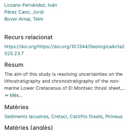
Lozano-Fernández, Iván
Pérez Cano, Jordi
Bover-Arnal, Telm
Recurs relacionat
https://doi.org/https://doi.org/10.1344/GeologicaActa2
025.23.7
Resum
The aim of this study is resolving uncertainties on the
lithostratigraphy and chronostratigraphy of the non-
marine Lower Cretaceous of El Montsec thrust sheet,
which contains the most developed record of such
Més...
facies in the central Pyrenees (Catalonia, Spain). The
Matèries
materials, traditionally known as “El Montsec
Charophyte Limestones”, overlie upper Berriasian
Sediments lacustres
,
Cretaci
,
Caròfits fòssils
,
Pirineus
marine limestones and belong in fact to two different
Matèries (anglès)
stratigraphic units, separated by an angular