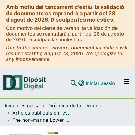
Amb motiu del tancament d'estiu, la validació
de documents es reprendrà a partir del 28
d'agost de 2026. Disculpeu les molèsties.
Con motivo del cierre de verano, la validación de
documentos se reanudará a partir del 28 de agosto
de 2026. Disculpad las molestias
Due to the summer closure, document validation will
resume starting August 28, 2026. We apologize for
any inconvenience.
(current)
Iniciar sessió
Comunitats i col·leccions
Inici
Recerca
Dinàmica de la Terra i de l'Oceà
Navega per tot el DD
Articles publicats en revistes (Dinàmica de la Terra i l'Oceà)
Com publicar
The non-marine Lower Cretaceous of El Montsec thrust-sheet (South-Central Pyrenees)
Contacte