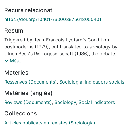
Recurs relacionat
https://doi.org/10.1017/S0003975618000401
Resum
Triggered by Jean-François Lyotard's Condition
postmoderne (1979), but translated to sociology by
Ulrich Beck's Risikogesellschaft (1986), the debate
about transformations of modernity has been going on
Més...
for several decades by now. The initial challenge was
Matèries
to overcome the notion that "modern societies", once
firmly established, would no longer undergo major
Ressenyes (Documents)
,
Sociologia
,
Indicadors socials
social transformations. By the early 1990s, this
Matèries (anglès)
objective could be considered accomplished
Reviews (Documents)
,
Sociology
,
Social indicators
Col·leccions
Articles publicats en revistes (Sociologia)