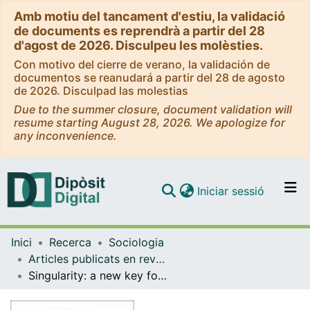
Amb motiu del tancament d'estiu, la validació
de documents es reprendrà a partir del 28
d'agost de 2026. Disculpeu les molèsties.
Con motivo del cierre de verano, la validación de
documentos se reanudará a partir del 28 de agosto
de 2026. Disculpad las molestias
Due to the summer closure, document validation will
resume starting August 28, 2026. We apologize for
any inconvenience.
(current)
Iniciar sessió
Comunitats i col·leccions
Inici
Recerca
Sociologia
Navega per tot el DD
Articles publicats en revistes (Sociologia)
Com publicar
Singularity: a new key for the sociological diagnosis of the present time? [Ressenya de llibre]
Contacte