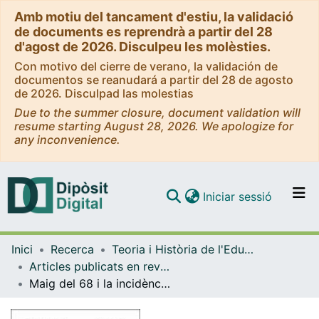
Amb motiu del tancament d'estiu, la validació
de documents es reprendrà a partir del 28
d'agost de 2026. Disculpeu les molèsties.
Con motivo del cierre de verano, la validación de
documentos se reanudará a partir del 28 de agosto
de 2026. Disculpad las molestias
Due to the summer closure, document validation will
resume starting August 28, 2026. We apologize for
any inconvenience.
(current)
Iniciar sessió
Comunitats i col·leccions
Inici
Recerca
Teoria i Història de l'Educació
Navega per tot el DD
Articles publicats en revistes (Teoria i Història de l'Educació)
Com publicar
Maig del 68 i la incidència en els discursos pedagògics pobres
Contacte