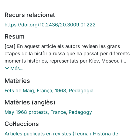
Recurs relacionat
https://doi.org/10.2436/20.3009.01.222
Resum
[cat] En aquest article els autors revisen les grans
etapes de la història russa que ha passat per diferents
moments històrics, representats per Kíev, Moscou i
Sant Petersburg, en un procés de llarga durada en què
Més...
s'ha posat en relleu que la identitat russa oscil·la entre
Matèries
l'occidentalització i l'afirmació eslava. Altrament,
aquesta dinàmica es va fer evident a partir de la
Fets de Maig, França, 1968
,
Pedagogia
invasió napoleònica (1812) i de la Guerra de Crimea
Matèries (anglès)
(1854-56), que va comportar la derrota russa i una
afirmació de la seva idiosincràsia, per la qual cosa es
May 1968 protests, France
,
Pedagogy
va potenciar el paper de la religió ortodoxa i la
Col·leccions
literatura, que va generar un renaixement espiritual
(Soloviov, Berdiàiev). Amb tot, la Revolució que va
Articles publicats en revistes (Teoria i Història de