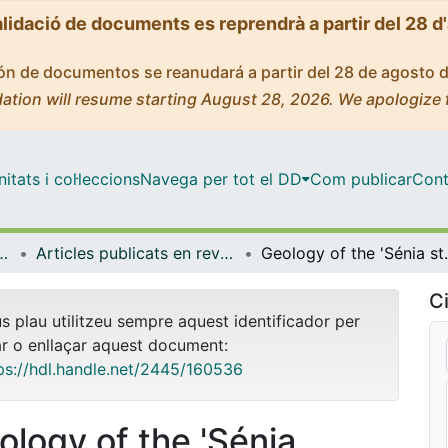
alidació de documents es reprendrà a partir del 28 d
ción de documentos se reanudará a partir del 28 de agosto 
ation will resume starting August 28, 2026. We apologize 
tats i col·leccions
Navega per tot el DD
Com publicar
Cont
rologia i Geologia Aplicada
Articles publicats en revistes (Mineralogia, Petrologia i Geologia Aplicada)
Geology of the 'Sénia stone' from Ulldecona
Ci
us plau utilitzeu sempre aquest identificador per
ar o enllaçar aquest document:
ps://hdl.handle.net/2445/160536
ology of the 'Sénia