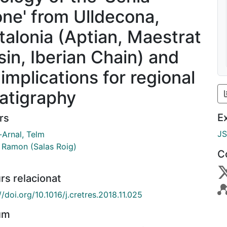
one' from Ulldecona,
talonia (Aptian, Maestrat
sin, Iberian Chain) and
 implications for regional
ratigraphy
E
rs
J
-Arnal, Telm
, Ramon (Salas Roig)
C
rs relacionat
//doi.org/10.1016/j.cretres.2018.11.025
um