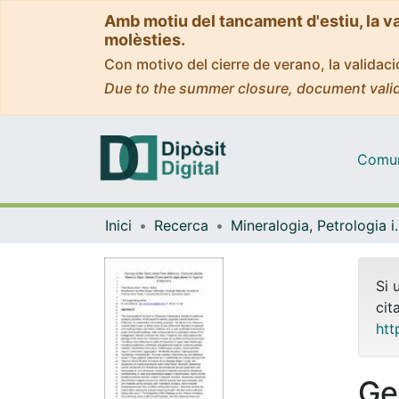
Amb motiu del tancament d'estiu, la v
molèsties.
Con motivo del cierre de verano, la valida
Due to the summer closure, document valid
Comuni
Inici
Recerca
Mineralogia, Pet
Si 
cit
htt
Ge