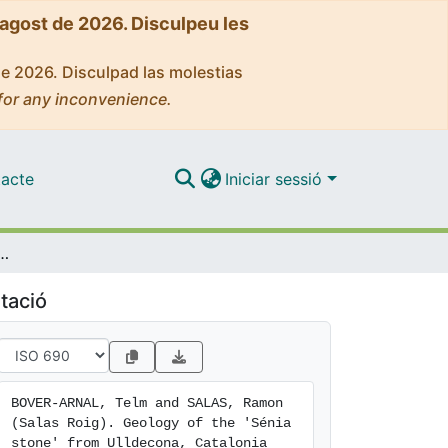
'agost de 2026. Disculpeu les
de 2026. Disculpad las molestias
for any inconvenience.
acte
Iniciar sessió
, Catalonia (Aptian, Maestrat Basin, Iberian Chain) and its implications for regional stratigraphy
tació
BOVER-ARNAL, Telm and SALAS, Ramon 
(Salas Roig). Geology of the 'Sénia 
stone' from Ulldecona, Catalonia 