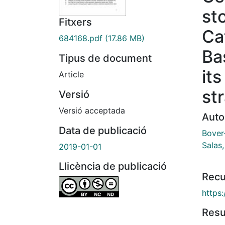
st
Fitxers
Ca
684168.pdf
(17.86 MB)
Ba
Tipus de document
its
Article
st
Versió
Versió acceptada
Auto
Data de publicació
Bover
Salas
2019-01-01
Llicència de publicació
Recu
https:
Res