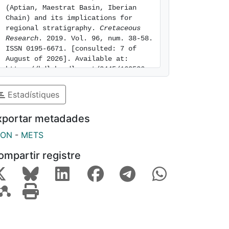
(Aptian, Maestrat Basin, Iberian 
Chain) and its implications for 
regional stratigraphy. 
Cretaceous 
Research
. 2019. Vol. 96, num. 38-58. 
ISSN 0195-6671. [consulted: 7 of 
August of 2026]. Available at: 
https://hdl.handle.net/2445/160536
Estadístiques
xportar metadades
SON
-
METS
ompartir registre