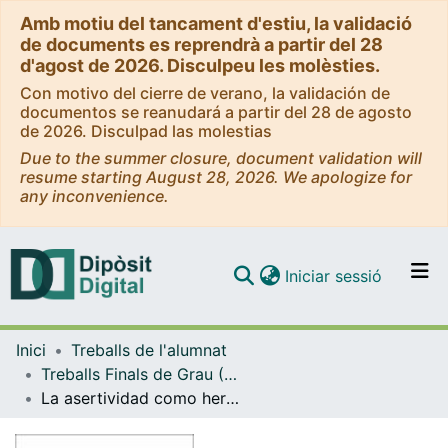
Amb motiu del tancament d'estiu, la validació
de documents es reprendrà a partir del 28
d'agost de 2026. Disculpeu les molèsties.
Con motivo del cierre de verano, la validación de
documentos se reanudará a partir del 28 de agosto
de 2026. Disculpad las molestias
Due to the summer closure, document validation will
resume starting August 28, 2026. We apologize for
any inconvenience.
(current)
Iniciar sessió
Comunitats i col·leccions
Inici
Treballs de l'alumnat
Navega per tot el DD
Treballs Finals de Grau (TFG) - Administració i Direcció d'Empreses
Com publicar
La asertividad como herramienta de gestión de conflictos en la empresa
Contacte