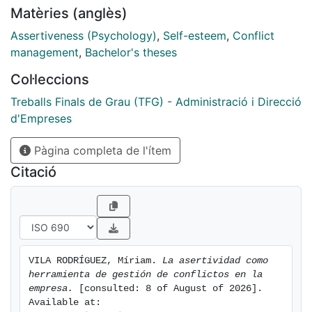
Matèries (anglès)
trata de la relación que existe entre la asertividad y la
autoestima. En definitiva, con este trabajo podremos
Assertiveness (Psychology)
,
Self-esteem
,
Conflict
aprender a manejar una buena comunicación asertiva.
management
,
Bachelor's theses
Col·leccions
Treballs Finals de Grau (TFG) - Administració i Direcció
d'Empreses
Pàgina completa de l'ítem
Citació
VILA RODRÍGUEZ, Míriam. 
La asertividad como 
herramienta de gestión de conflictos en la 
empresa.
 [consulted: 8 of August of 2026]. 
Available at: 