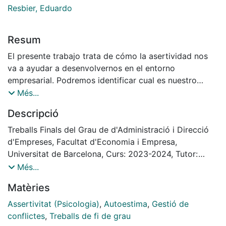
Resbier, Eduardo
Resum
El presente trabajo trata de cómo la asertividad nos
va a ayudar a desenvolvernos en el entorno
empresarial. Podremos identificar cual es nuestro
perfil y conocer técnicas que nos ayudarán a ser más
Més...
asertivos y a gestionar conflictos. Trataremos la
Descripció
comunicación verbal y no verbal, haciendo hincapié en
ésta última, que nos ayudará a obtener información de
Treballs Finals del Grau de d'Administració i Direcció
los demás a través de sus gestos. También
d'Empreses, Facultat d'Economia i Empresa,
hablaremos de la autoestima, podremos identificar si
Universitat de Barcelona, Curs: 2023-2024, Tutor:
ésta es incondicional o está condicionada por agentes
Eduardo Resbier Grabulós
Més...
externos. Seguidamente, veremos la importancia de
Matèries
una buena formación en habilidades sociales en los
miembros de una empresa. Por último, haremos una
Assertivitat (Psicologia)
,
Autoestima
,
Gestió de
breve introducción a la gestión de conflictos y se
conflictes
,
Treballs de fi de grau
presentarán los resultados de la investigación, la cual