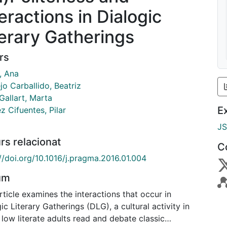
eractions in Dialogic
terary Gatherings
rs
, Ana
ejo Carballido, Beatriz
Gallart, Marta
E
z Cifuentes, Pilar
J
rs relacionat
C
//doi.org/10.1016/j.pragma.2016.01.004
um
rticle examines the interactions that occur in
ic Literary Gatherings (DLG), a cultural activity in
low literate adults read and debate classic