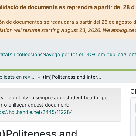
alidació de documents es reprendrà a partir del 28 d
ción de documentos se reanudará a partir del 28 de agosto 
ation will resume starting August 28, 2026. We apologize 
tats i col·leccions
Navega per tot el DD
Com publicar
Cont
Articles publicats en revistes (Sociologia)
(Im)Politeness and interactions in Dialogic Literary Gatherings
Ci
us plau utilitzeu sempre aquest identificador per
ar o enllaçar aquest document:
ps://hdl.handle.net/2445/112284
m)Politeness and