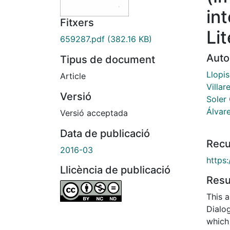
int
Fitxers
Li
659287.pdf
(382.16 KB)
Auto
Tipus de document
Llopis
Article
Villar
Versió
Soler 
Álvare
Versió acceptada
Data de publicació
Recu
2016-03
https:
Llicència de publicació
Res
This a
Dialog
which 