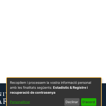
Recopilem i processem la vostra informació personal
amb les finalitats següents:
Estadístic & Registre i
recuperació de contrasenya
Personalitzar
Declinar
D'acord