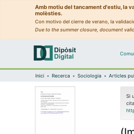
Amb motiu del tancament d'estiu, la v
molèsties.
Con motivo del cierre de verano, la valida
Due to the summer closure, document valid
Comuni
Inici
Recerca
Sociologia
Si 
cit
htt
(I