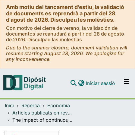
Amb motiu del tancament d'estiu, la validació
de documents es reprendrà a partir del 28
d'agost de 2026. Disculpeu les molèsties.
Con motivo del cierre de verano, la validación de
documentos se reanudará a partir del 28 de agosto
de 2026. Disculpad las molestias
Due to the summer closure, document validation will
resume starting August 28, 2026. We apologize for
any inconvenience.
(current)
Iniciar sessió
Comunitats i col·leccions
Inici
Recerca
Economia
Navega per tot el DD
Articles publicats en revistes (Economia)
Com publicar
The impact of continuous assessment on a temporal perspective: the results of a pioneering experiment at the University of Barcelona (Spain)
Contacte